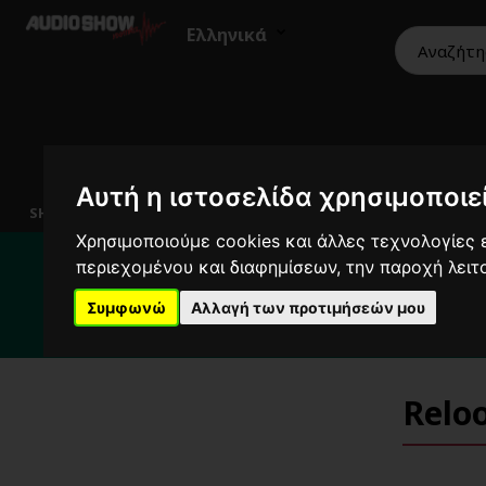
Ελληνικά
HiFi
Ηχεία
Εικόνα
Επαγγελματικά
Αυτή η ιστοσελίδα χρησιμοποιεί
SHOWROOM
Χρησιμοποιούμε cookies και άλλες τεχνολογίες ε
Για το διάστημα 
περιεχομένου και διαφημίσεων, την παροχή λει
Για κ
Συμφωνώ
Αλλαγή των προτιμήσεών μου
Relo