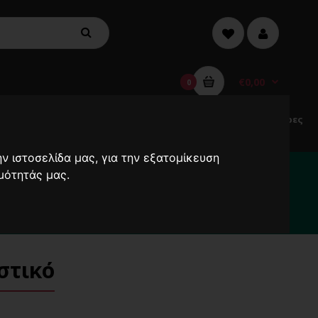
€0,00
0
Electric
Μικροσυσκευές
Προσφορές
Ανεμιστήρες
Scooters
ν ιστοσελίδα μας, για την εξατομίκευση
α καθυστερήσουν !
μότητάς μας.
2000
στικό