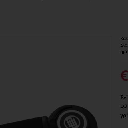
Κατ
Δια
ημέ
€
Re
DJ 
γρ