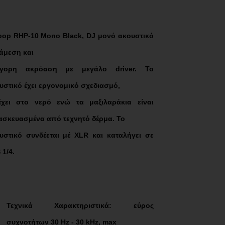
oop RHP-10 Mono Black, DJ μονό ακουστικό
 άμεση και
ήγορη ακρόαση με μεγάλο driver. Το
υστικό έχει εργονομικό σχεδιασμό,
έχει στο νερό ενώ τα μαξιλαράκια είναι
ασκευασμένα από τεχνητό δέρμα. Το
υστικό συνδέεται μέ XLR και καταλήγει σε
 1/4.
Τεχνικά Χαρακτηριστικά: εύρος
συχνοτήτων 30 Hz - 30 kHz, max