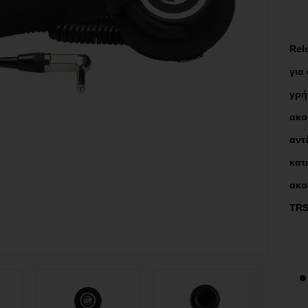
Rel
για
γρ
ακο
αντ
κατ
ακο
TRS