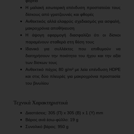
φορτίο
Η μαλακή εσωτερική επένδυση προστατεύει τους
δίσκους από γρατζουνιές και φθορές
Ανθεκτικός αλλά ελαφρύς σχεδιασμός για ασφαλή,
μακροχρόνια αποθήκευση
Η άψογη εφαρμογή διασφαλίζει ότι οι δίσκοι
παραμένουν σταθερά στη θέση τους
Ιδανικό για συλλέκτες που επιθυμούν να
διατηρήσουν την ποιότητα του ήχου και την αξία
των δίσκων τους
Ανθεκτικό πάχος 80
g
/
m
² με λεία επένδυση
HDPE
και στις δύο πλευρές για μακροχρόνια προστασία
του βινυλίου
Τεχνικά Χαρακτηριστικά
Διαστάσεις: 305 (Π)
x
305 (Β)
x
1 (Υ)
mm
Βάρος ανά έσω-φύλλο: 19
g
Συνολικό βάρος: 950
g