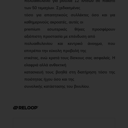
πολυαιθυλένιο για βινύλια 12 ιντσών σε πακέτο
των 50 τεμαχίων. Σχεδιασμένες
τόσο για απαιτητικούς συλλέκτες όσο και για
καθημερινούς ακροατές, αυτές οι
premium εσωτερικές θήκες προσφέρουν
αξιόπιστη προστασία με επένδυση από
πολυαιθυλενίου και κεντρικό άνοιγμα, που
επιτρέπει την εύκολη προβολή της
ετικέτας, ενώ κρατά τους δίσκους σας ασφαλείς. Η
ελαφριά αλλά ανθεκτική
κατασκευή τους βοηθά στη διατήρηση τόσο της
ποιότητας ήχου όσο και της
συνολικής κατάστασης του βινυλίου.