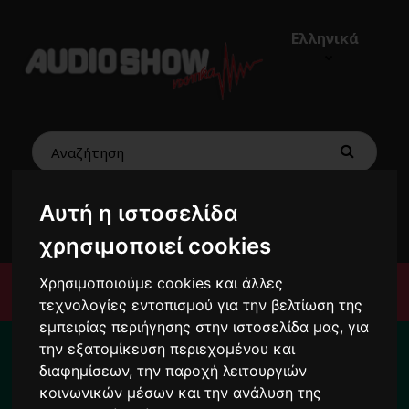
Ελληνικά
Αυτή η ιστοσελίδα
€0,00
0
χρησιμοποιεί cookies
Χρησιμοποιούμε cookies και άλλες
Μενού
τεχνολογίες εντοπισμού για την βελτίωση της
εμπειρίας περιήγησης στην ιστοσελίδα μας, για
Για το διάστημα από 10/8 ως 24/8 οι
την εξατομίκευση περιεχομένου και
παραγγελίες σας ενδέχεται να
διαφημίσεων, την παροχή λειτουργιών
καθυστερήσουν !
κοινωνικών μέσων και την ανάλυση της