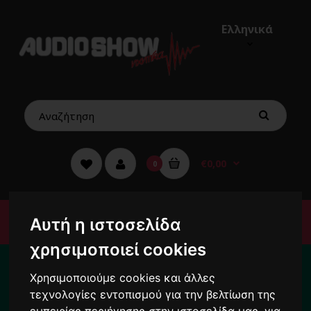
Ελληνικά
€0,00
0
Μενού
Αυτή η ιστοσελίδα
χρησιμοποιεί cookies
Για το διάστημα από 10/8 ως 24/8 οι
παραγγελίες σας ενδέχεται να
Χρησιμοποιούμε cookies και άλλες
καθυστερήσουν !
τεχνολογίες εντοπισμού για την βελτίωση της