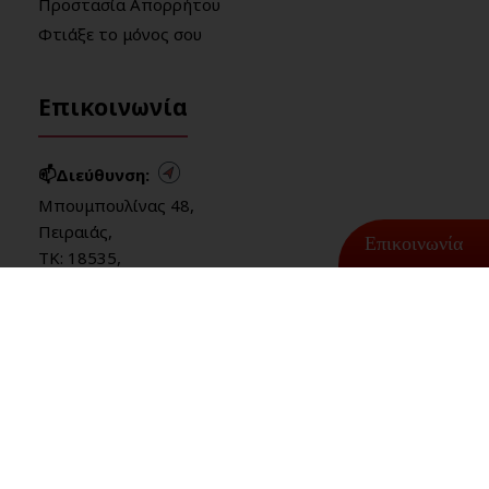
Προστασία Απορρήτου
Φτιάξε το μόνος σου
Επικοινωνία
📫Διεύθυνση:
Μπουμπουλίνας 48,
Πειραιάς,
Επικοινωνία
ΤΚ: 18535,
Ελλάδα
📞
Τηλ. (1):
2104222000
📞
Τηλ. (2):
2104297390
✉️
Email:
info@audioshow.gr
📝
Φόρμα επικοινωνίας
Βρείτε μας στο Facebook