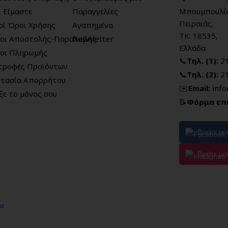
ί Είμαστε
Παραγγελίες
Μπουμπουλίν
Πειραιάς,
κοί Όροι Χρήσης
Αγαπημένα
ΤΚ: 18535,
οι Αποστολής-Παραλαβής
Newsletter
Ελλάδα
οι Πληρωμής
📞
Τηλ. (1):
2
τροφές Προϊόντων
📞
Τηλ. (2):
2
τασία Απορρήτου
✉️
Email:
inf
ξε το μόνος σου
📝
Φόρμα επ
Βρείτε μ
Βρείτε μα
μα