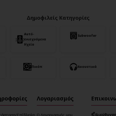
Δημοφιλείς Κατηγορίες
Αυτό-
Subwoofer
ενισχυόμενα
Ηχεία
Πικάπ
Ακουστικά
ηροφορίες
Λογαριασμός
Επικοιν
📫Διεύθυνση
τάσταση/Επίβλεψη
Ο Λογαριασμός μου