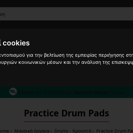
 cookies
Ακουστικά
Car
Μουσικά
Έπιπλα-
Καλώδια
ντοπισμού για την βελτίωση της εμπειρίας περιήγησης στη
Audio
όργανα
Βάσεις
τουργιών κοινωνικών μέσων και την ανάλυση της επισκεψι
από 10/8 ως 24/8 οι παραγγελίες σας ενδέχεται ν
210422
άθε σας απορία καλέστε μας στο:
3 λεπτά
από τη στάση μετρό
'Δημοτικό Θέατρο'
Πειραιά
Practice Drum Pads
ome
Μουσικά όργανα
Drums - Κρουστά
Practice Drum Pa