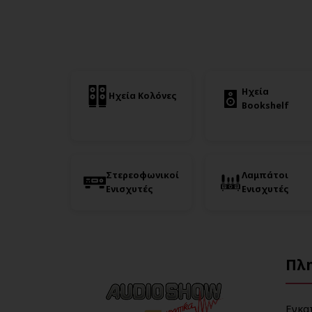
Ηχεία
Ηχεία Κολόνες
Bookshelf
Στερεοφωνικοί
Λαμπάτοι
Ενισχυτές
Ενισχυτές
Πλ
Εγκα