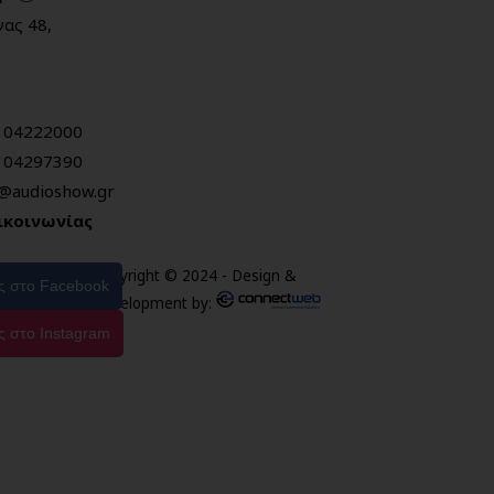
ας 48,
104222000
104297390
o@audioshow.gr
ικοινωνίας
Copyright © 2024 - Design &
ας στο Facebook
Development by:
ς στο Instagram