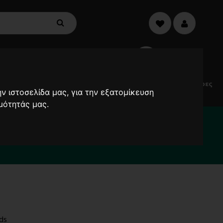
€0,00
0
Electric
Μικροσυσκευές
Προσφορές
Ανεμιστήρες
ν ιστοσελίδα μας, για την εξατομίκευση
Scooters
μότητάς μας.
α καθυστερήσουν !
2000
ds