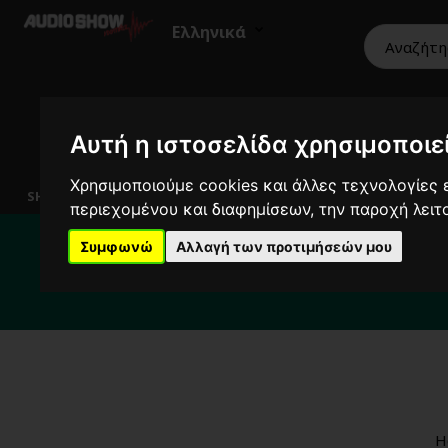
Ελληνικά
Αυτή η ιστοσελίδα χρησιμοποιεί
HiFi
Ηχεία
Εικόνα
Επαγγελματικά
Χρησιμοποιούμε cookies και άλλες τεχνολογίες ε
SHOWROOM
περιεχομένου και διαφημίσεων, την παροχή λει
Για το διάστημα 
Συμφωνώ
Αλλαγή των προτιμήσεών μου
Για κ
H