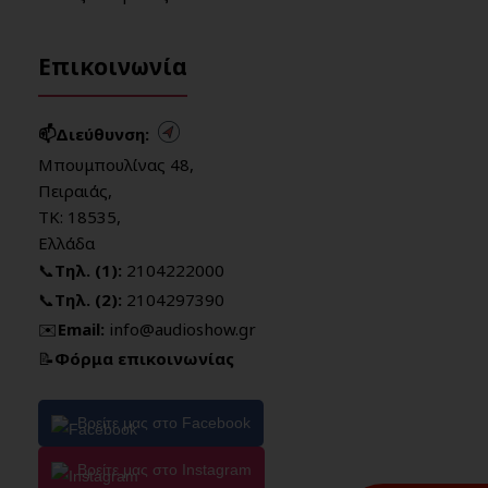
Επικοινωνία
📫Διεύθυνση:
Μπουμπουλίνας 48,
Πειραιάς,
ΤΚ: 18535,
Ελλάδα
📞
Τηλ. (1):
2104222000
📞
Τηλ. (2):
2104297390
✉️
Email:
info@audioshow.gr
📝
Φόρμα επικοινωνίας
Βρείτε μας στο Facebook
Βρείτε μας στο Instagram