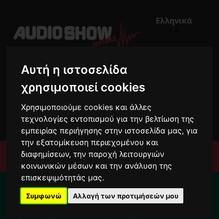
Ελληνικά
Αυτή η ιστοσελίδα
χρησιμοποιεί cookies
Χρησιμοποιούμε cookies και άλλες
€0,00
0
τεχνολογίες εντοπισμού για την βελτίωση της
εμπειρίας περιήγησης στην ιστοσελίδα μας, για
την εξατομίκευση περιεχομένου και
διαφημίσεων, την παροχή λειτουργιών
Μενού
κοινωνικών μέσων και την ανάλυση της
επισκεψιμότητάς μας.
Για το διάστημα από 10/8 ως 24/8 οι
παραγγελίες σας ενδέχεται να
Συμφωνώ
Αλλαγή των προτιμήσεών μου
καθυστερήσουν !