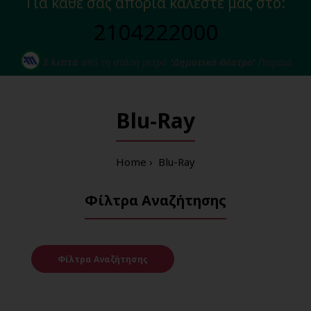
Για κάθε σας απορία καλέστε μας στο:
2104222000
3 λεπτά
από τη στάση μετρό
'Δημοτικό Θέατρο'
Πειραιά
Blu-Ray
Home
Blu-Ray
Φίλτρα Αναζήτησης
Φίλτρα Αναζήτησης