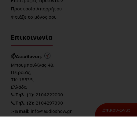
Επιστροφές Προϊόντων
Προστασία Απορρήτου
Φτιάξε το μόνος σου
Επικοινωνία
📫Διεύθυνση:
Μπουμπουλίνας 48,
Πειραιάς,
ΤΚ: 18535,
Ελλάδα
📞
Τηλ. (1):
2104222000
📞
Τηλ. (2):
2104297390
Επικοινωνία
✉️
Email:
info@audioshow.gr
📝
Φόρμα επικοινωνίας