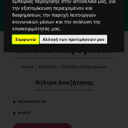
Για κάθε σας απορία καλέστε μας στο:
εμπειρίας περιήγησης στην ιστοσελίδα μας, για
την εξατομίκευση περιεχομένου και
2104222000
διαφημίσεων, την παροχή λειτουργιών
κοινωνικών μέσων και την ανάλυση της
3 λεπτά
από τη στάση μετρό
'Δημοτικό Θέατρο'
Πειραιά
επισκεψιμότητάς μας.
Συμφωνώ
Αλλαγή των προτιμήσεών μου
Καλώδια Μικροφώνων
Home
Καλώδια
Καλώδια Μικροφώνων
Φίλτρα Αναζήτησης
ΚΑΤΑΣΚΕΥΑΣΤΉΣ
ΜΉΚΟΣ