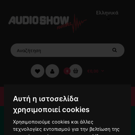
Ελληνικά
€0,00
0
Μενού
Αυτή η ιστοσελίδα
χρησιμοποιεί cookies
Για το διάστημα από 10/8 ως 24/8 οι
παραγγελίες σας ενδέχεται να
Χρησιμοποιούμε cookies και άλλες
καθυστερήσουν !
τεχνολογίες εντοπισμού για την βελτίωση της