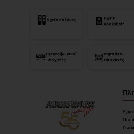
Ηχεία
Ηχεία Κολόνες
Bookshelf
Στερεοφωνικοί
Λαμπάτοι
Ενισχυτές
Ενισχυτές
Πλ
Εγκα
Ποιο
Γενι