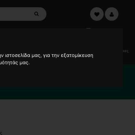
€0,00
0
Electric
Μικροσυσκευές
Προσφορές
Ανεμιστήρες
ν ιστοσελίδα μας, για την εξατομίκευση
Scooters
μότητάς μας.
α καθυστερήσουν !
2000
ς