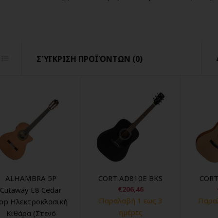
ΣΎΓΚΡΙΣΗ ΠΡΟΪΌΝΤΩΝ (0)
ALHAMBRA 5P
CORT AD810E BKS
CORT
€206,46
Cutaway Ε8 Cedar
Παραλαβή 1 εως 3
Παραλ
op Ηλεκτροκλασική
ημέρες
Κιθάρα (Στενό