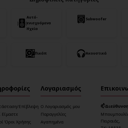
Αυτό-
Subwoofer
ενισχυόμενα
Ηχεία
Πικάπ
Ακουστικά
ηροφορίες
Λογαριασμός
Επικοιν
📫Διεύθυνση
τάσταση/Επίβλεψη
Ο Λογαριασμός μου
ί Είμαστε
Παραγγελίες
Μπουμπουλίν
Πειραιάς,
κοί Όροι Χρήσης
Αγαπημένα
ΤΚ: 18535,