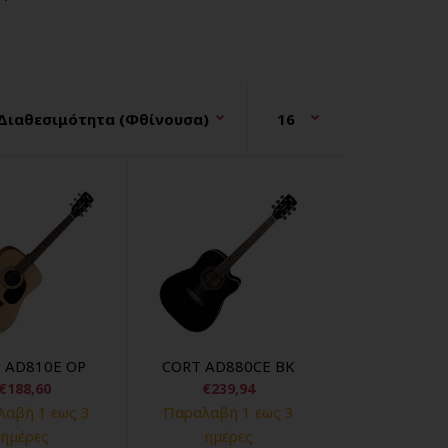
 AD810E OP
CORT AD880CE BK
€188,60
€239,94
αβή 1 εως 3
Παραλαβή 1 εως 3
ημέρες
ημέρες