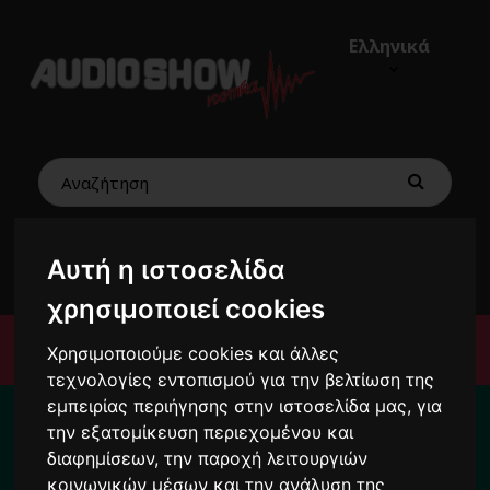
Ελληνικά
€0,00
0
Αυτή η ιστοσελίδα
χρησιμοποιεί cookies
Μενού
Χρησιμοποιούμε cookies και άλλες
τεχνολογίες εντοπισμού για την βελτίωση της
Για το διάστημα από 10/8 ως 24/8 οι
εμπειρίας περιήγησης στην ιστοσελίδα μας, για
παραγγελίες σας ενδέχεται να
την εξατομίκευση περιεχομένου και
διαφημίσεων, την παροχή λειτουργιών
καθυστερήσουν !
κοινωνικών μέσων και την ανάλυση της