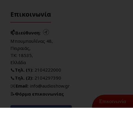
Επικοινωνία
📫Διεύθυνση:
Μπουμπουλίνας 48,
Πειραιάς,
ΤΚ: 18535,
Ελλάδα
📞
Τηλ. (1):
2104222000
📞
Τηλ. (2):
2104297390
✉️
Email:
info@audioshow.gr
📝
Φόρμα επικοινωνίας
Επικοινωνία
Βρείτε μας στο Facebook
Βρείτε μας στο Instagram