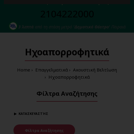
Για κάθε σας απορία καλέστε μας στο:
2104222000
3 λεπτά
από τη στάση μετρό
'Δημοτικό Θέατρο'
Πειραιά
Ηχοαπορροφητικά
Home
Επαγγελματικά
Ακουστική Βελτίωση
Ηχοαπορροφητικά
Φίλτρα Αναζήτησης
ΚΑΤΑΣΚΕΥΑΣΤΉΣ
Φίλτρα Αναζήτησης