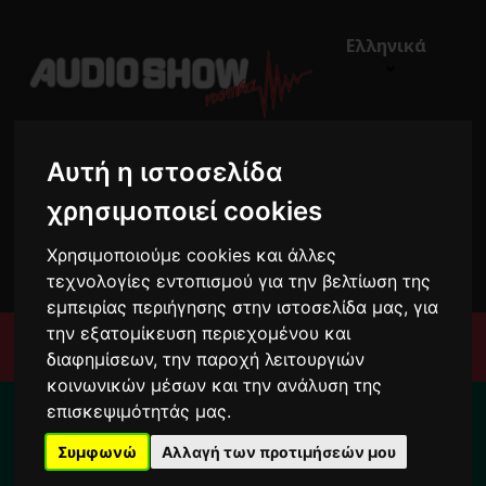
Ελληνικά
Αυτή η ιστοσελίδα
χρησιμοποιεί cookies
Χρησιμοποιούμε cookies και άλλες
€0,00
0
τεχνολογίες εντοπισμού για την βελτίωση της
εμπειρίας περιήγησης στην ιστοσελίδα μας, για
την εξατομίκευση περιεχομένου και
Μενού
διαφημίσεων, την παροχή λειτουργιών
κοινωνικών μέσων και την ανάλυση της
Για το διάστημα από 10/8 ως 24/8 οι
επισκεψιμότητάς μας.
παραγγελίες σας ενδέχεται να
Συμφωνώ
Αλλαγή των προτιμήσεών μου
καθυστερήσουν !