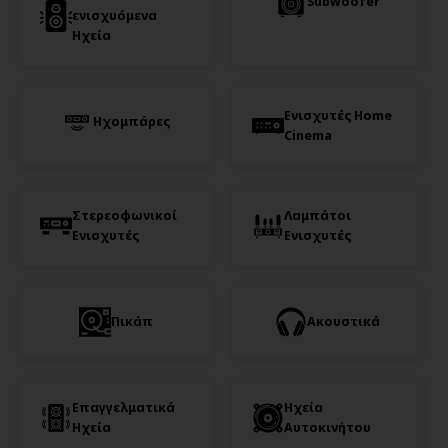
Subwoofer
ενισχυόμενα
Ηχεία
Ενισχυτές Home
Ηχομπάρες
Cinema
Στερεοφωνικοί
Λαμπάτοι
Ενισχυτές
Ενισχυτές
Πικάπ
Ακουστικά
Επαγγελματικά
Ηχεία
Ηχεία
Αυτοκινήτου