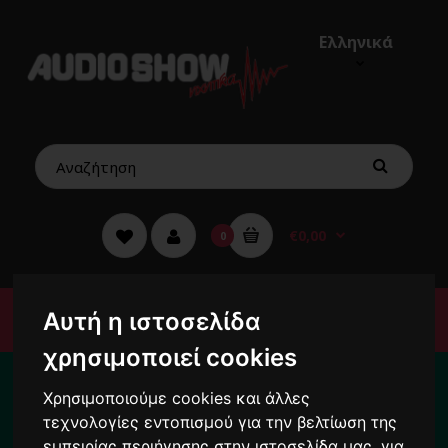
Ελληνικά
€0,00
0
Αυτή η ιστοσελίδα
Μενού
χρησιμοποιεί cookies
Για κάθε σας απορία καλέστε μας στο:
2104222000
Χρησιμοποιούμε cookies και άλλες
τεχνολογίες εντοπισμού για την βελτίωση της
εμπειρίας περιήγησης στην ιστοσελίδα μας, για