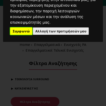
3 λεπτά
από τη στάση μετρό
'Δημοτικό Θέατρο'
Πειραιά
την εξατομίκευση περιεχομένου και
διαφημίσεων, την παροχή λειτουργιών
κοινωνικών μέσων και την ανάλυση της
Επαγγελματικοί Τελικοί
επισκεψιμότητάς μας.
Ενισχυτές
Συμφωνώ
Αλλαγή των προτιμήσεών μου
Home
Επαγγελματικά
Ενισχυτές PA
Επαγγελματικοί Τελικοί Ενισχυτές
Φίλτρα Αναζήτησης
ΤΕΧΝΟΛΟΓΙΑ SURROUND
ΚΑΤΑΣΚΕΥΑΣΤΉΣ
Φίλτρα Αναζήτησης