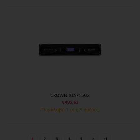
CROWN XLS-1502
€495,63
Παραλαβή 1 εως 3 ημέρες
1
2
3
4
5
>
>|