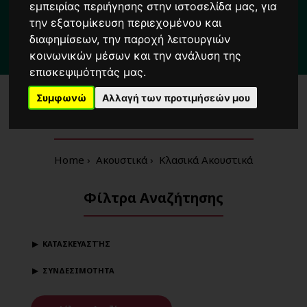
Για κάθε σας απορία καλέστε μας στο:
εμπειρίας περιήγησης στην ιστοσελίδα μας, για
την εξατομίκευση περιεχομένου και
2104222000
διαφημίσεων, την παροχή λειτουργιών
κοινωνικών μέσων και την ανάλυση της
3 λεπτά
από τη στάση μετρό
'Δημοτικό Θέατρο'
Πειραιά
επισκεψιμότητάς μας.
Συμφωνώ
Αλλαγή των προτιμήσεών μου
Κλασικά Ακουστικά
Home
Ακουστικά
Κλασικά Ακουστικά
Φίλτρα Αναζήτησης
ΚΑΤΑΣΚΕΥΑΣΤΉΣ
ΣΥΝΔΕΣΙΜΟΤΗΤΑ