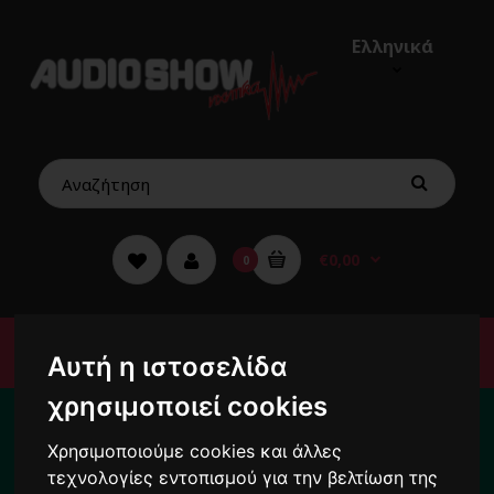
Ελληνικά
€0,00
0
Μενού
Αυτή η ιστοσελίδα
Για το διάστημα από 10/8 ως 24/8 οι
χρησιμοποιεί cookies
παραγγελίες σας ενδέχεται να
Χρησιμοποιούμε cookies και άλλες
καθυστερήσουν !
τεχνολογίες εντοπισμού για την βελτίωση της