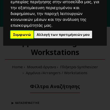
Για κάθε σας απορία καλέστε μας στο:
εμπειρίας περιήγησης στην ιστοσελίδα μας, για
την εξατομίκευση περιεχομένου και
2104222000
διαφημίσεων, την παροχή λειτουργιών
κοινωνικών μέσων και την ανάλυση της
3 λεπτά
από τη στάση μετρό
'Δημοτικό Θέατρο'
Πειραιά
επισκεψιμότητάς μας.
Συμφωνώ
Αλλαγή των προτιμήσεών μου
Αρμόνια /Arrangers /
Workstations
Home
Μουσικά όργανα
Πλήκτρα-Synthesizer
Αρμόνια /Arrangers / Workstations
Φίλτρα Αναζήτησης
ΚΑΤΑΣΚΕΥΑΣΤΉΣ