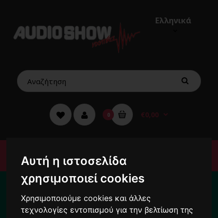
Ελληνικά
€0,00
0
Μενού
Αυτή η ιστοσελίδα
χρησιμοποιεί cookies
Για το διάστημα από 10/8 ως 24/8 οι
παραγγελίες σας ενδέχεται να
Χρησιμοποιούμε cookies και άλλες
καθυστερήσουν !
τεχνολογίες εντοπισμού για την βελτίωση της