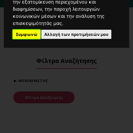
3 λεπτά
από τη στάση μετρό
'Δημοτικό Θέατρο'
Πειραιά
την εξατομίκευση περιεχομένου και
διαφημίσεων, την παροχή λειτουργιών
κοινωνικών μέσων και την ανάλυση της
επισκεψιμότητάς μας.
Προϊόντα στο ShowRoom
Συμφωνώ
Αλλαγή των προτιμήσεών μου
Home
ShowRoom
Προϊόντα στο ShowRoom
Φίλτρα Αναζήτησης
ΚΑΤΑΣΚΕΥΑΣΤΉΣ
Φίλτρα Αναζήτησης