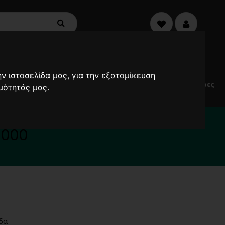
€0,00
0
ν ιστοσελίδα μας, για την εξατομίκευση
Electric
Μικροσυσκευές
Προσφορές
Ανεμιστήρες
μότητάς μας.
Scooters
α καθυστερήσουν !
2000
δα