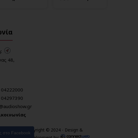
ωνία
:
ας 48,
104222000
104297390
o@audioshow.gr
ικοινωνίας
Copyright © 2024 - Design &
ας στο Facebook
Development by: