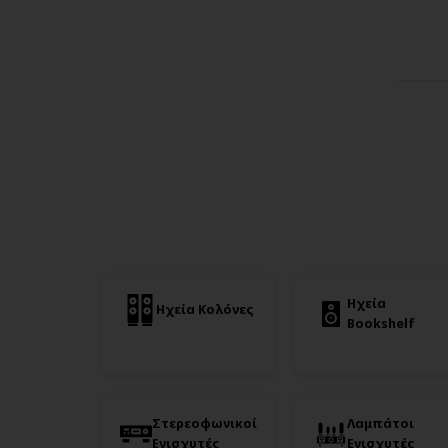
Ηχεία
Ηχεία Κολόνες
Bookshelf
Στερεοφωνικοί
Λαμπάτοι
Ενισχυτές
Ενισχυτές