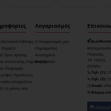
ηροφορίες
Λογαριασμός
Επικοιν
📫Διεύθυνση
τάσταση/Επίβλεψη
Ο Λογαριασμός μου
ί Είμαστε
Παραγγελίες
Μπουμπουλίν
Πειραιάς,
κοί Όροι Χρήσης
Αγαπημένα
ΤΚ: 18535,
οι Αποστολής-Παραλαβής
Newsletter
Ελλάδα
οι Πληρωμής
📞
Τηλ. (1):
2
τροφές Προϊόντων
📞
Τηλ. (2):
2
τασία Απορρήτου
✉️
Email:
inf
ξε το μόνος σου
📝
Φόρμα επ
Βρείτε μ