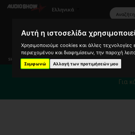
Ελληνικά
Αυτή η ιστοσελίδα χρησιμοποιεί
Χρησιμοποιούμε cookies και άλλες τεχνολογίες ε
HiFi
Ηχεία
Εικόνα
Επαγγελματικά
περιεχομένου και διαφημίσεων, την παροχή λει
SHOWROOM
Συμφωνώ
Αλλαγή των προτιμήσεών μου
Για το διάστημα 
Για κ
H