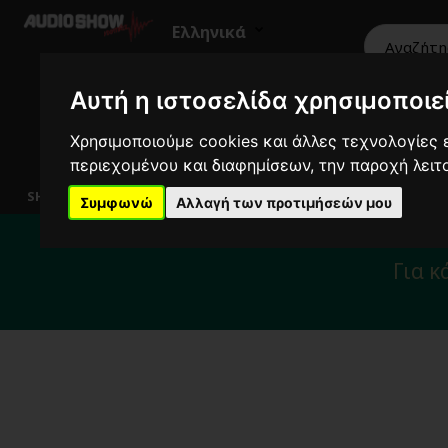
Ελληνικά
Αυτή η ιστοσελίδα χρησιμοποιεί
Χρησιμοποιούμε cookies και άλλες τεχνολογίες ε
περιεχομένου και διαφημίσεων, την παροχή λει
HiFi
Ηχεία
Εικόνα
Επαγγελματικά
SHOWROOM
Συμφωνώ
Αλλαγή των προτιμήσεών μου
Για το διάστημα 
Για κ