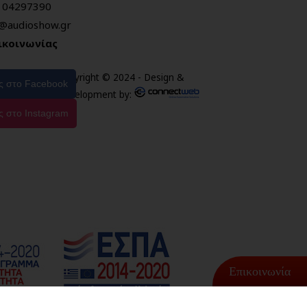
104297390
o@audioshow.gr
ικοινωνίας
Copyright © 2024 - Design &
ας στο Facebook
Development by:
ς στο Instagram
Επικοινωνία