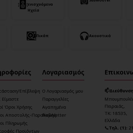
Subwoofer
ενισχυόμενα
Ηχεία
Πικάπ
Ακουστικά
ηροφορίες
Λογαριασμός
Επικοιν
📫Διεύθυνση
τάσταση/Επίβλεψη
Ο Λογαριασμός μου
ί Είμαστε
Παραγγελίες
Μπουμπουλίν
Πειραιάς,
κοί Όροι Χρήσης
Αγαπημένα
ΤΚ: 18535,
οι Αποστολής-Παραλαβής
Newsletter
Ελλάδα
οι Πληρωμής
📞
Τηλ. (1):
2
τροφές Προϊόντων