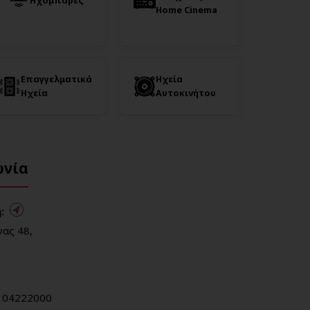
Ηχομπάρες
Home Cinema
Επαγγελματικά
Ηχεία
Ηχεία
Αυτοκινήτου
ωνία
:
ας 48,
104222000