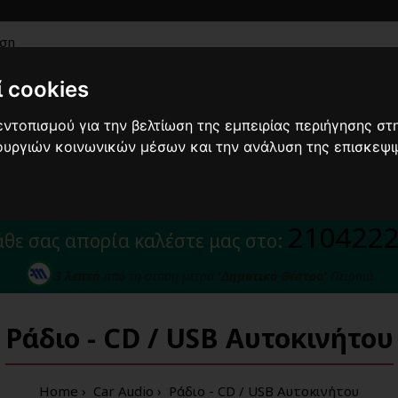
 cookies
ντοπισμού για την βελτίωση της εμπειρίας περιήγησης στη
τουργιών κοινωνικών μέσων και την ανάλυση της επισκεψι
Ακουστικά
Car
Μουσικά
Έπιπλα-
Καλώδια
Audio
όργανα
Βάσεις
από 10/8 ως 24/8 οι παραγγελίες σας ενδέχεται ν
210422
άθε σας απορία καλέστε μας στο:
3 λεπτά
από τη στάση μετρό
'Δημοτικό Θέατρο'
Πειραιά
Ράδιο - CD / USB Αυτοκινήτου
Home
Car Audio
Ράδιο - CD / USB Αυτοκινήτου