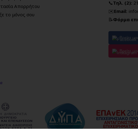
📞
Τηλ. (2):
2
τασία Απορρήτου
✉️
Email:
inf
ξε το μόνος σου
📝
Φόρμα επ
Βρείτε μ
Βρείτε μα
μα