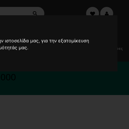
€0,00
0
ν ιστοσελίδα μας, για την εξατομίκευση
μότητάς μας.
Electric
Μικροσυσκευές
Προσφορές
Ανεμιστήρες
Scooters
α καθυστερήσουν !
2000