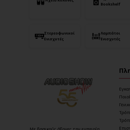
Ηχεία Κολόνες
Bookshelf
Στερεοφωνικοί
Λαμπάτοι
Ενισχυτές
Ενισχυτές
Πλ
Εγκα
Ποιο
Γενι
Τρόπ
Τρόπ
Επισ
Με βασικούς άξονες την εμπειρία