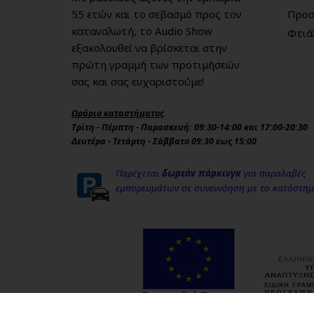
55 ετών και το σεβασμό προς τον
Προσ
καταναλωτή, το Audio Show
Φτιά
εξακολουθεί να βρίσκεται στην
πρώτη γραμμή των προτιμήσεών
σας και σας ευχαριστούμε!
Ωράριο καταστήματος
Τρίτη - Πέμπτη - Παρασκευή: 09:30-14:00 και 17:00-20:30
Δευτέρα - Τετάρτη - Σάββατο 09:30 εως 15:00
Παρέχεται
δωρεάν πάρκινγκ
για παραλαβές
εμπορευμάτων σε συνεννόηση με το κατάστη