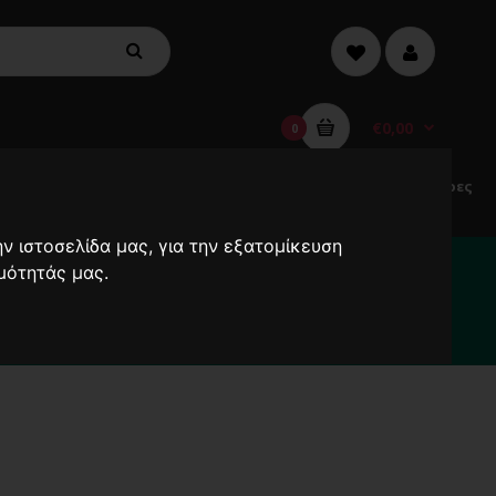
€0,00
0
Electric
Μικροσυσκευές
Προσφορές
Ανεμιστήρες
Scooters
ν ιστοσελίδα μας, για την εξατομίκευση
α καθυστερήσουν !
μότητάς μας.
2000