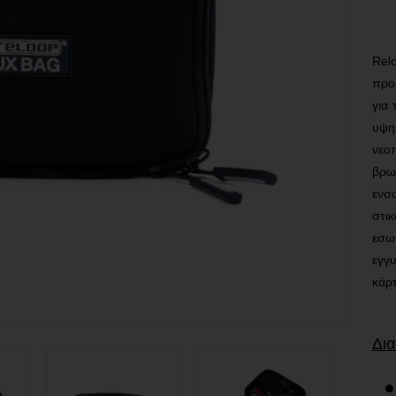
Rel
προ
για
υψη
νεο
βρωμ
ενσ
στικ
εσω
εγγ
κάρτ
Δια