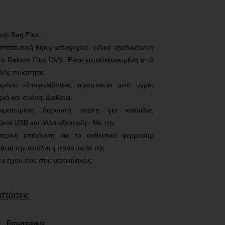
oop
Bag
Flux
,
στατευτική θήκη μεταφοράς, ειδικά σχεδιασμένη
 το
Reloop
Flux
DVS
.
Είναι κατασκευασμένη από
λής ποιότητας
πρένιο εξασφαλίζοντας προστασία από υγρά,
ιά και σκόνη. Διαθέτει
ωματωμένη διχτυωτή τσέπη για καλώδια,
άκια USB και άλλα αξεσουάρ. Με την
τερική επένδυση και το ανθεκτικό φερμουάρ
υάται την απόλυτη προστασία της
α ήχου σας στις μετακινήνεις.
στάσεις
Εσωτερικές