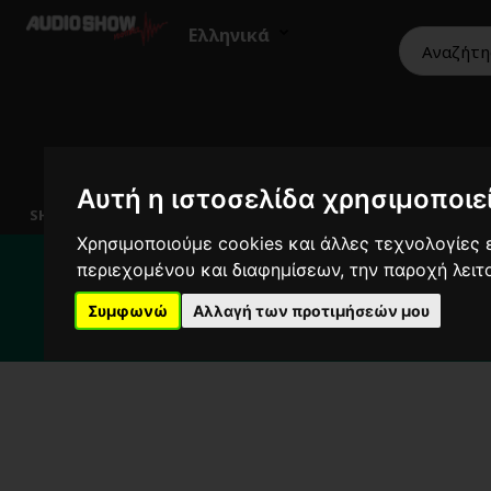
Ελληνικά
HiFi
Ηχεία
Εικόνα
Επαγγελματικά
Αυτή η ιστοσελίδα χρησιμοποιεί
SHOWROOM
Χρησιμοποιούμε cookies και άλλες τεχνολογίες ε
Για το διάστημα 
περιεχομένου και διαφημίσεων, την παροχή λει
Για κ
Συμφωνώ
Αλλαγή των προτιμήσεών μου