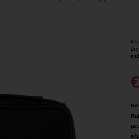
Κατ
Δια
ημέ
€
Re
Re
μετ
κά