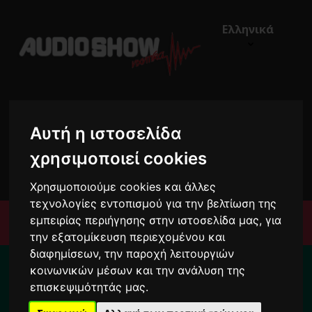
Ελληνικά
Αυτή η ιστοσελίδα
χρησιμοποιεί cookies
€0,00
0
Χρησιμοποιούμε cookies και άλλες
τεχνολογίες εντοπισμού για την βελτίωση της
εμπειρίας περιήγησης στην ιστοσελίδα μας, για
Μενού
την εξατομίκευση περιεχομένου και
διαφημίσεων, την παροχή λειτουργιών
Για το διάστημα από 10/8 ως 24/8 οι
κοινωνικών μέσων και την ανάλυση της
παραγγελίες σας ενδέχεται να
επισκεψιμότητάς μας.
καθυστερήσουν !