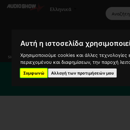
Ελληνικά
Αυτή η ιστοσελίδα χρησιμοποιεί
HiFi
Ηχεία
Εικόνα
Επαγγελματικά
Χρησιμοποιούμε cookies και άλλες τεχνολογίες ε
SHOWROOM
περιεχομένου και διαφημίσεων, την παροχή λει
Για το διάστημα 
Συμφωνώ
Αλλαγή των προτιμήσεών μου
Για κ