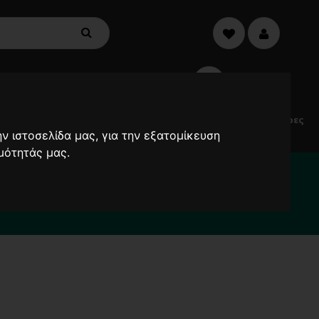
€0,00
0
Electric
Μικροσυσκευές
Προσφορές
Ανεμιστήρες
Scooters
ν ιστοσελίδα μας, για την εξατομίκευση
μότητάς μας.
α καθυστερήσουν !
2000