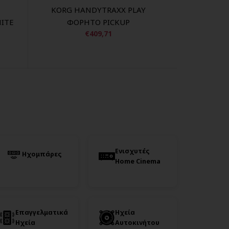
KORG HANDYTRAXX PLAY
K
ITE
ΦΟΡΗΤΟ PICKUP
€409,71
Ενισχυτές
Ηχομπάρες
Home Cinema
Επαγγελματικά
Ηχεία
Ηχεία
Αυτοκινήτου