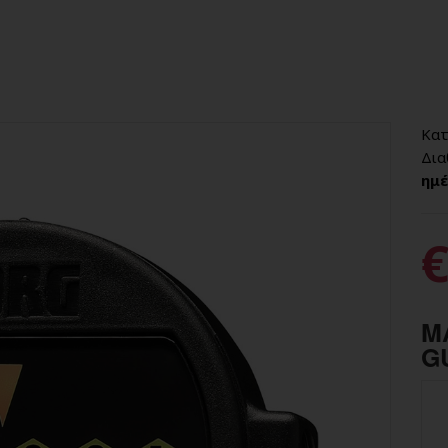
Κατ
Δια
ημέ
€
M
G