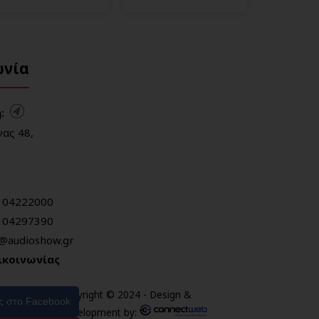
ωνία
:
ας 48,
104222000
104297390
o@audioshow.gr
ικοινωνίας
Copyright © 2024 - Design &
ας στο Facebook
Development by: