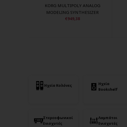
KORG MULTIPOLY ANALOG
MODELING SYNTHESIZER
€949,38
Ηχεία
Ηχεία Κολόνες
Bookshelf
Στερεοφωνικοί
Λαμπάτοι
Ενισχυτές
Ενισχυτές