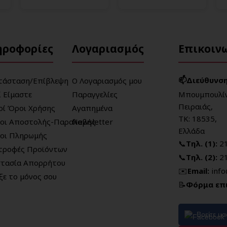
ηροφορίες
Λογαριασμός
Επικοιν
📫Διεύθυνση
τάσταση/Επίβλεψη
Ο Λογαριασμός μου
ί Είμαστε
Παραγγελίες
Μπουμπουλίν
Πειραιάς,
κοί Όροι Χρήσης
Αγαπημένα
ΤΚ: 18535,
οι Αποστολής-Παραλαβής
Newsletter
Ελλάδα
οι Πληρωμής
📞
Τηλ. (1):
2
τροφές Προϊόντων
📞
Τηλ. (2):
2
τασία Απορρήτου
✉️
Email:
inf
ξε το μόνος σου
📝
Φόρμα επ
Βρείτε μ