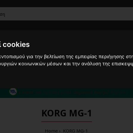
 cookies
Ακουστικά
Car
Μουσικά
Έπιπλα-
Καλώδια
Audio
όργανα
Βάσεις
ντοπισμού για την βελτίωση της εμπειρίας περιήγησης στη
τουργιών κοινωνικών μέσων και την ανάλυση της επισκεψι
από 10/8 ως 24/8 οι παραγγελίες σας ενδέχεται ν
210422
άθε σας απορία καλέστε μας στο:
3 λεπτά
από τη στάση μετρό
'Δημοτικό Θέατρο'
Πειραιά
KORG MG-1
Home
KORG MG-1