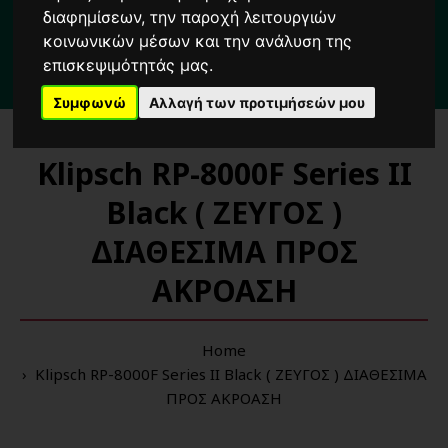
Για κάθε σας απορία καλέστε μας στο:
διαφημίσεων, την παροχή λειτουργιών
2104222000
κοινωνικών μέσων και την ανάλυση της
επισκεψιμότητάς μας.
3 λεπτά
από τη στάση μετρό
'Δημοτικό Θέατρο'
Πειραιά
Συμφωνώ
Αλλαγή των προτιμήσεών μου
Klipsch RP-8000F Series II
Black ( ΖΕΥΓΟΣ )
ΔΙΑΘΕΣΙΜΑ ΠΡΟΣ
ΑΚΡΟΑΣΗ
Home
Klipsch RP-8000F Series II Black ( ΖΕΥΓΟΣ ) ΔΙΑΘΕΣΙΜΑ
ΠΡΟΣ ΑΚΡΟΑΣΗ