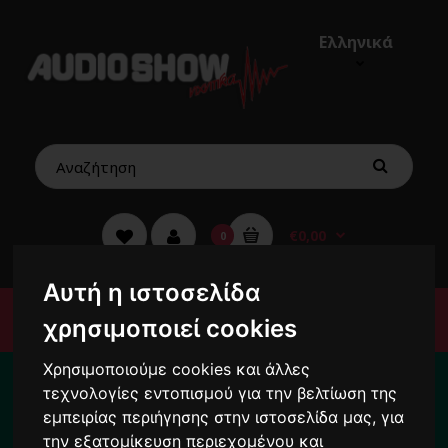
Ελληνικά
€0,00
0
Αυτή η ιστοσελίδα
Μενού
χρησιμοποιεί cookies
Για το διάστημα από 10/8 ως 24/8 οι
Χρησιμοποιούμε cookies και άλλες
παραγγελίες σας ενδέχεται να
τεχνολογίες εντοπισμού για την βελτίωση της
εμπειρίας περιήγησης στην ιστοσελίδα μας, για
καθυστερήσουν !
την εξατομίκευση περιεχομένου και