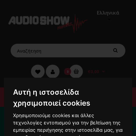
Ελληνικά
€0,00
0
Αυτή η ιστοσελίδα
Μενού
χρησιμοποιεί cookies
Για το διάστημα από 10/8 ως 24/8 οι
Χρησιμοποιούμε cookies και άλλες
παραγγελίες σας ενδέχεται να
τεχνολογίες εντοπισμού για την βελτίωση της
καθυστερήσουν !
εμπειρίας περιήγησης στην ιστοσελίδα μας, για