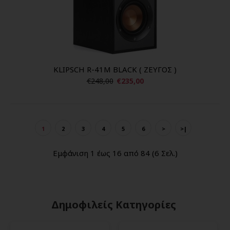
KLIPSCH R-41M BLACK ( ΖΕΥΓΟΣ )
€248,00
€235,00
1
2
3
4
5
6
>
>|
Εμφάνιση 1 έως 16 από 84 (6 Σελ.)
Δημοφιλείς Κατηγορίες