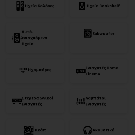
Ηχεία Κολόνες
Ηχεία Bookshelf
Αυτό-
Subwoofer
ενισχυόμενα
Ηχεία
Ενισχυτές Home
Ηχομπάρες
Cinema
Στερεοφωνικοί
Λαμπάτοι
Ενισχυτές
Ενισχυτές
Πικάπ
Ακουστικά