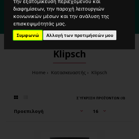
Για κάθε σας απορία καλέστε μας στο:
την εξατομίκευση περιεχομένου και
διαφημίσεων, την παροχή λειτουργιών
2104222000
κοινωνικών μέσων και την ανάλυση της
επισκεψιμότητάς μας.
3 λεπτά
από τη στάση μετρό
'Δημοτικό Θέατρο'
Πειραιά
Συμφωνώ
Αλλαγή των προτιμήσεών μου
Klipsch
Home
Κατασκευαστής
Klipsch
ΣΎΓΚΡΙΣΗ ΠΡΟΪΌΝΤΩΝ (0)