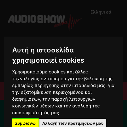
Ελληνικά
Αυτή η ιστοσελίδα
χρησιμοποιεί cookies
€0,00
0
Χρησιμοποιούμε cookies και άλλες
τεχνολογίες εντοπισμού για την βελτίωση της
εμπειρίας περιήγησης στην ιστοσελίδα μας, για
Μενού
την εξατομίκευση περιεχομένου και
διαφημίσεων, την παροχή λειτουργιών
Για το διάστημα από 10/8 ως 24/8 οι
κοινωνικών μέσων και την ανάλυση της
παραγγελίες σας ενδέχεται να
επισκεψιμότητάς μας.
καθυστερήσουν !
Συμφωνώ
Αλλαγή των προτιμήσεών μου