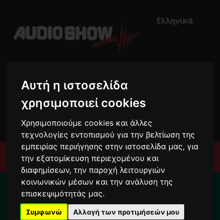
Ελληνικά
Αυτή η ιστοσελίδα
χρησιμοποιεί cookies
€0,00
0
Χρησιμοποιούμε cookies και άλλες
τεχνολογίες εντοπισμού για την βελτίωση της
εμπειρίας περιήγησης στην ιστοσελίδα μας, για
Μενού
την εξατομίκευση περιεχομένου και
διαφημίσεων, την παροχή λειτουργιών
Για κάθε σας απορία καλέστε μας στο:
κοινωνικών μέσων και την ανάλυση της
επισκεψιμότητάς μας.
2104222000
Συμφωνώ
Αλλαγή των προτιμήσεών μου