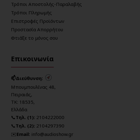
Τρόποι Αποστολής-Παραλαβής
Τρόποι Πληρωμής
Επιστροφές Προϊόντων
Προστασία Απορρήτου
Φτιάξε το μόνος σου
Επικοινωνία
📫Διεύθυνση:
Μπουμπουλίνας 48,
Πειραιάς,
ΤΚ: 18535,
Ελλάδα
📞
Τηλ. (1):
2104222000
📞
Τηλ. (2):
2104297390
✉️
Email:
info@audioshow.gr