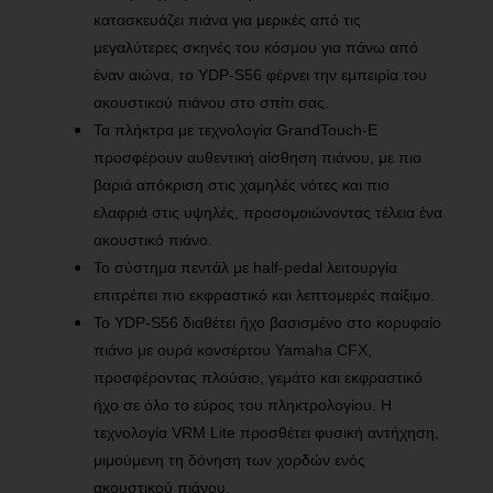
κατασκευάζει πιάνα για μερικές από τις
μεγαλύτερες σκηνές του κόσμου για πάνω από
έναν αιώνα, το YDP-S56 φέρνει την εμπειρία του
ακουστικού πιάνου στο σπίτι σας.
Τα πλήκτρα με τεχνολογία GrandTouch-E
προσφέρουν αυθεντική αίσθηση πιάνου, με πιο
βαριά απόκριση στις χαμηλές νότες και πιο
ελαφριά στις υψηλές, προσομοιώνοντας τέλεια ένα
ακουστικό πιάνο.
Το σύστημα πεντάλ με half-pedal λειτουργία
επιτρέπει πιο εκφραστικό και λεπτομερές παίξιμο.
Το YDP-S56 διαθέτει ήχο βασισμένο στο κορυφαίο
πιάνο με ουρά κονσέρτου Yamaha CFX,
προσφέροντας πλούσιο, γεμάτο και εκφραστικό
ήχο σε όλο το εύρος του πληκτρολογίου. Η
τεχνολογία VRM Lite προσθέτει φυσική αντήχηση,
μιμούμενη τη δόνηση των χορδών ενός
ακουστικού πιάνου.