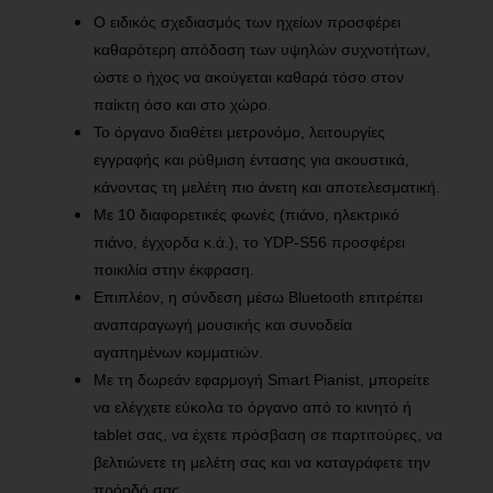
Ο ειδικός σχεδιασμός των ηχείων προσφέρει
καθαρότερη απόδοση των υψηλών συχνοτήτων,
ώστε ο ήχος να ακούγεται καθαρά τόσο στον
παίκτη όσο και στο χώρο.
Το όργανο διαθέτει μετρονόμο, λειτουργίες
εγγραφής και ρύθμιση έντασης για ακουστικά,
κάνοντας τη μελέτη πιο άνετη και αποτελεσματική.
Με 10 διαφορετικές φωνές (πιάνο, ηλεκτρικό
πιάνο, έγχορδα κ.ά.), το YDP-S56 προσφέρει
ποικιλία στην έκφραση.
Επιπλέον, η σύνδεση μέσω Bluetooth επιτρέπει
αναπαραγωγή μουσικής και συνοδεία
αγαπημένων κομματιών.
Με τη δωρεάν εφαρμογή Smart Pianist, μπορείτε
να ελέγχετε εύκολα το όργανο από το κινητό ή
tablet σας, να έχετε πρόσβαση σε παρτιτούρες, να
βελτιώνετε τη μελέτη σας και να καταγράφετε την
πρόοδό σας.