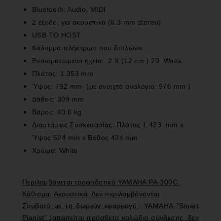
Bluetooth: Audio, MIDI
2 έξοδοι για ακουστικά (6.3 mm stereo)
USB TO HOST
Κάλυμμα πλήκτρων που διπλώνει
Ενσωματωμένα ηχεία: 2 Χ (12 cm ) 20 Watts
Πλάτος: 1.353 mm
Ύψος: 792 mm (με ανοιχτό αναλόγιο: 976 mm )
Βάθος: 309 mm
Βάρος: 40.0 kg
Διαστάσεις Συσκευασίας: Πλάτος 1.423 mm x
Ύψος 524 mm x Βάθος 424 mm
Χρώμα: White
Περιλαμβάνεται τροφοδοτικό ΥΑΜΑΗΑ PA-300C.
Κάθισμα, Ακουστικά: Δεν περιλαμβάνονται
Συμβατό με τη δωρεάν εφαρμογή ΥΑΜΑΗΑ "Smart
Pianist" (απαιτείται πρόσθετο καλώδιο σύνδεσης, δεν