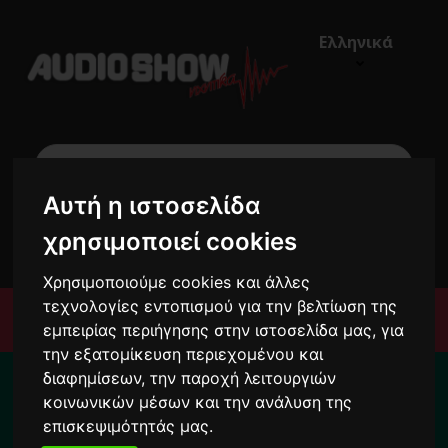
Ελληνικά
Αυτή η ιστοσελίδα
€0,00
χρησιμοποιεί cookies
0
Χρησιμοποιούμε cookies και άλλες
τεχνολογίες εντοπισμού για την βελτίωση της
Μενού
εμπειρίας περιήγησης στην ιστοσελίδα μας, για
την εξατομίκευση περιεχομένου και
Για το διάστημα από 10/8 ως 24/8 οι
διαφημίσεων, την παροχή λειτουργιών
παραγγελίες σας ενδέχεται να
κοινωνικών μέσων και την ανάλυση της
καθυστερήσουν !
επισκεψιμότητάς μας.