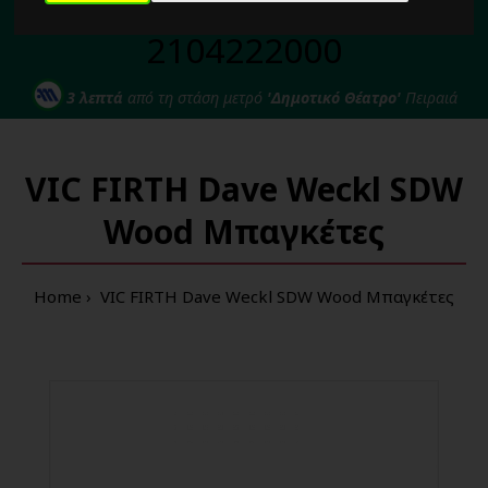
Για κάθε σας απορία καλέστε μας στο:
2104222000
3 λεπτά
από τη στάση μετρό
'Δημοτικό Θέατρο'
Πειραιά
VIC FIRTH Dave Weckl SDW
Wood Μπαγκέτες
Home
VIC FIRTH Dave Weckl SDW Wood Μπαγκέτες