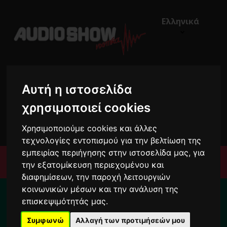
Ελληνικά
Αυτή η ιστοσελίδα
χρησιμοποιεί cookies
€0,00
0
Χρησιμοποιούμε cookies και άλλες
τεχνολογίες εντοπισμού για την βελτίωση της
εμπειρίας περιήγησης στην ιστοσελίδα μας, για
Μενού
την εξατομίκευση περιεχομένου και
διαφημίσεων, την παροχή λειτουργιών
Για το διάστημα από 10/8 ως 24/8 οι
κοινωνικών μέσων και την ανάλυση της
παραγγελίες σας ενδέχεται να
επισκεψιμότητάς μας.
καθυστερήσουν !
Συμφωνώ
Αλλαγή των προτιμήσεών μου