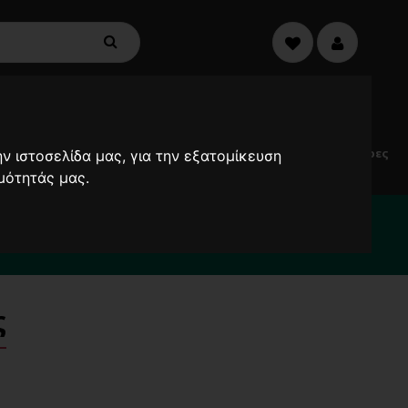
€0,00
0
Electric
Μικροσυσκευές
Προσφορές
Ανεμιστήρες
ν ιστοσελίδα μας, για την εξατομίκευση
Scooters
μότητάς μας.
2000
ς