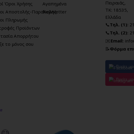
Πειραιάς,
κοί Όροι Χρήσης
Αγαπημένα
ΤΚ: 18535,
οι Αποστολής-Παραλαβής
Newsletter
Ελλάδα
οι Πληρωμής
📞
Τηλ. (1):
2
τροφές Προϊόντων
📞
Τηλ. (2):
2
τασία Απορρήτου
✉️
Email:
inf
ξε το μόνος σου
📝
Φόρμα επ
Βρείτε μ
Βρείτε μα
μα