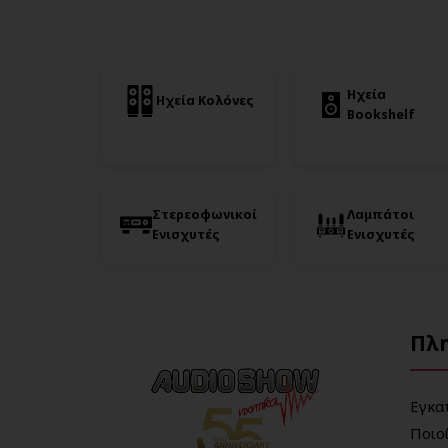
Ηχεία
Ηχεία Κολόνες
Bookshelf
Στερεοφωνικοί
Λαμπάτοι
Ενισχυτές
Ενισχυτές
Πλ
Εγκα
Ποιο