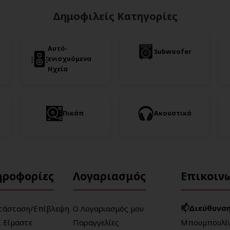
Δημοφιλείς Κατηγορίες
Αυτό-
Subwoofer
ενισχυόμενα
Ηχεία
Πικάπ
Ακουστικά
ηροφορίες
Λογαριασμός
Επικοιν
📫Διεύθυνση
τάσταση/Επίβλεψη
Ο Λογαριασμός μου
ί Είμαστε
Παραγγελίες
Μπουμπουλίν