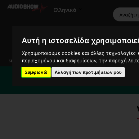
Ελληνικά
Αυτή η ιστοσελίδα χρησιμοποιεί
HiFi
Ηχεία
Εικόνα
Επαγγελματικά
Χρησιμοποιούμε cookies και άλλες τεχνολογίες ε
περιεχομένου και διαφημίσεων, την παροχή λει
SHOWROOM
Συμφωνώ
Αλλαγή των προτιμήσεών μου
Για κ