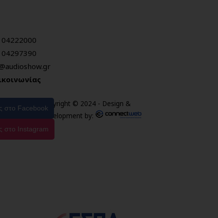
104222000
104297390
o@audioshow.gr
ικοινωνίας
Copyright © 2024 - Design &
ας στο Facebook
Development by:
ς στο Instagram