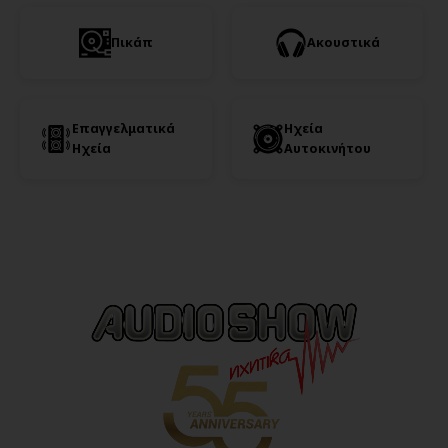
Πικάπ
Ακουστικά
Επαγγελματικά
Ηχεία
Ηχεία
Αυτοκινήτου