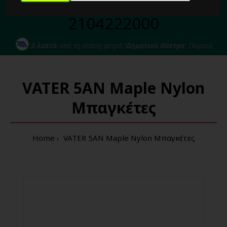
Για κάθε σας απορία καλέστε μας στο:
2104222000
3 λεπτά
από τη στάση μετρό
'Δημοτικό Θέατρο'
Πειραιά
VATER 5AN Maple Nylon
Μπαγκέτες
Home
VATER 5AN Maple Nylon Μπαγκέτες