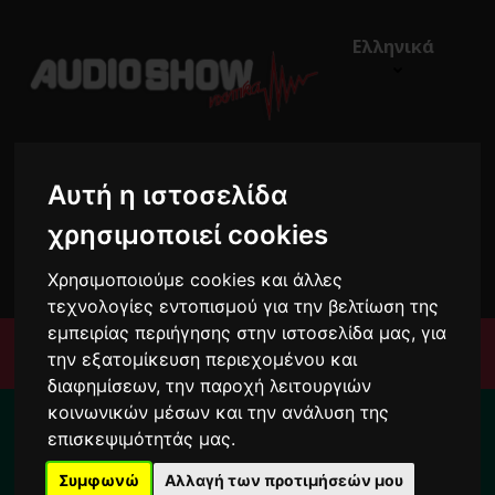
Ελληνικά
Αυτή η ιστοσελίδα
χρησιμοποιεί cookies
€0,00
0
Χρησιμοποιούμε cookies και άλλες
τεχνολογίες εντοπισμού για την βελτίωση της
εμπειρίας περιήγησης στην ιστοσελίδα μας, για
Μενού
την εξατομίκευση περιεχομένου και
διαφημίσεων, την παροχή λειτουργιών
Για το διάστημα από 10/8 ως 24/8 οι
κοινωνικών μέσων και την ανάλυση της
παραγγελίες σας ενδέχεται να
επισκεψιμότητάς μας.
καθυστερήσουν !
Συμφωνώ
Αλλαγή των προτιμήσεών μου