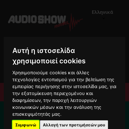
Ελληνικά
Αυτή η ιστοσελίδα
χρησιμοποιεί cookies
€0,00
0
Χρησιμοποιούμε cookies και άλλες
τεχνολογίες εντοπισμού για την βελτίωση της
εμπειρίας περιήγησης στην ιστοσελίδα μας, για
Μενού
την εξατομίκευση περιεχομένου και
διαφημίσεων, την παροχή λειτουργιών
Για το διάστημα από 10/8 ως 24/8 οι
κοινωνικών μέσων και την ανάλυση της
παραγγελίες σας ενδέχεται να
επισκεψιμότητάς μας.
καθυστερήσουν !
Συμφωνώ
Αλλαγή των προτιμήσεών μου