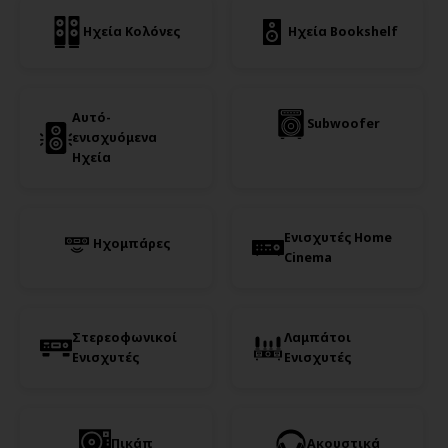
Ηχεία Κολόνες
Ηχεία Bookshelf
Αυτό-
Subwoofer
ενισχυόμενα
Ηχεία
Ενισχυτές Home
Ηχομπάρες
Cinema
Στερεοφωνικοί
Λαμπάτοι
Ενισχυτές
Ενισχυτές
Πικάπ
Ακουστικά