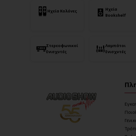
Ηχεία
Ηχεία Κολόνες
Bookshelf
Στερεοφωνικοί
Λαμπάτοι
Ενισχυτές
Ενισχυτές
Πλ
Εγκα
Ποιο
Γενι
Τρόπ