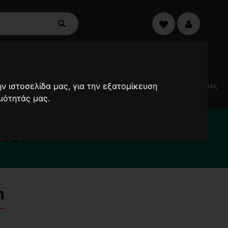
€0,00
0
ν ιστοσελίδα μας, για την εξατομίκευση
Electric
Μικροσυσκευές
Προσφορές
Ανεμιστήρες
Scooters
μότητάς μας.
α καθυστερήσουν !
2000
n