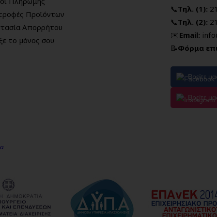
οι Πληρωμής
📞
Τηλ. (1):
2
τροφές Προϊόντων
📞
Τηλ. (2):
2
τασία Απορρήτου
✉️
Email:
inf
ξε το μόνος σου
📝
Φόρμα επ
Βρείτε μ
Βρείτε μα
μα