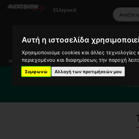
Ελληνικά
Αυτή η ιστοσελίδα χρησιμοποιεί
Χρησιμοποιούμε cookies και άλλες τεχνολογίες ε
HiFi
Ηχεία
Εικόνα
Επαγγελματικά
περιεχομένου και διαφημίσεων, την παροχή λει
SHOWROOM
Για το διάστημα 
Συμφωνώ
Αλλαγή των προτιμήσεών μου
Για κ