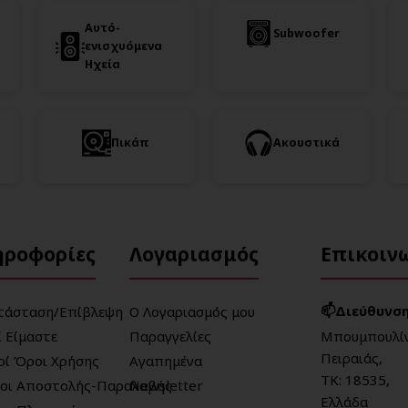
Αυτό-
Subwoofer
ενισχυόμενα
Ηχεία
Πικάπ
Ακουστικά
ηροφορίες
Λογαριασμός
Επικοιν
📫Διεύθυνση
τάσταση/Επίβλεψη
Ο Λογαριασμός μου
ί Είμαστε
Παραγγελίες
Μπουμπουλίν
Πειραιάς,
κοί Όροι Χρήσης
Αγαπημένα
ΤΚ: 18535,
οι Αποστολής-Παραλαβής
Newsletter
Ελλάδα