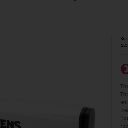
Κατ
Δια
€
The
Tho
and
tre
fib
row