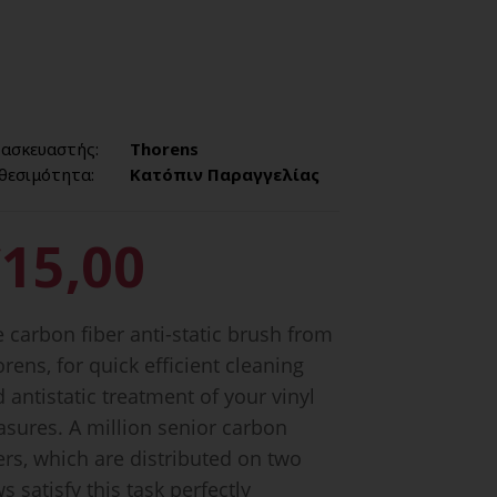
ασκευαστής:
Thorens
θεσιμότητα:
Κατόπιν Παραγγελίας
15,00
 carbon fiber anti-static brush from
rens, for quick efficient cleaning
 antistatic treatment of your vinyl
asures. A million senior carbon
ers, which are distributed on two
s satisfy this task perfectly