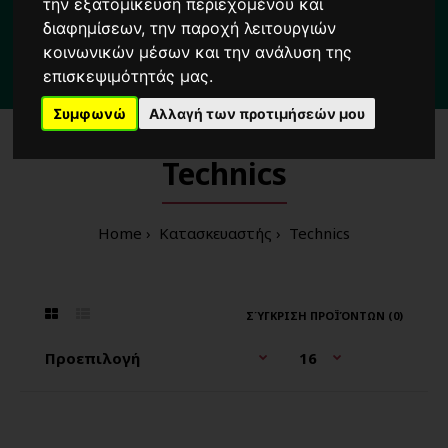
Για κάθε σας απορία καλέστε μας στο:
την εξατομίκευση περιεχομένου και
διαφημίσεων, την παροχή λειτουργιών
2104222000
κοινωνικών μέσων και την ανάλυση της
επισκεψιμότητάς μας.
3 λεπτά
από τη στάση μετρό
'Δημοτικό Θέατρο'
Πειραιά
Συμφωνώ
Αλλαγή των προτιμήσεών μου
Technics
Home
Κατασκευαστής
Technics
ΣΎΓΚΡΙΣΗ ΠΡΟΪΌΝΤΩΝ (0)