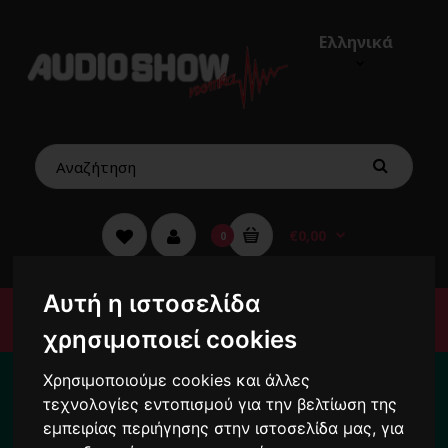
Ελληνικά
€0,00
0
Αυτή η ιστοσελίδα
Μενού
χρησιμοποιεί cookies
Για το διάστημα από 10/8 ως 24/8 οι
Χρησιμοποιούμε cookies και άλλες
παραγγελίες σας ενδέχεται να
τεχνολογίες εντοπισμού για την βελτίωση της
καθυστερήσουν !
εμπειρίας περιήγησης στην ιστοσελίδα μας, για