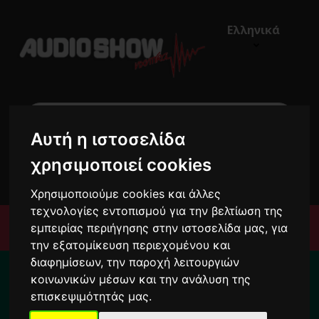
Ελληνικά
Αυτή η ιστοσελίδα
χρησιμοποιεί cookies
€0,00
0
Χρησιμοποιούμε cookies και άλλες
τεχνολογίες εντοπισμού για την βελτίωση της
Μενού
εμπειρίας περιήγησης στην ιστοσελίδα μας, για
την εξατομίκευση περιεχομένου και
Για το διάστημα από 10/8 ως 24/8 οι
διαφημίσεων, την παροχή λειτουργιών
κοινωνικών μέσων και την ανάλυση της
παραγγελίες σας ενδέχεται να
επισκεψιμότητάς μας.
καθυστερήσουν !