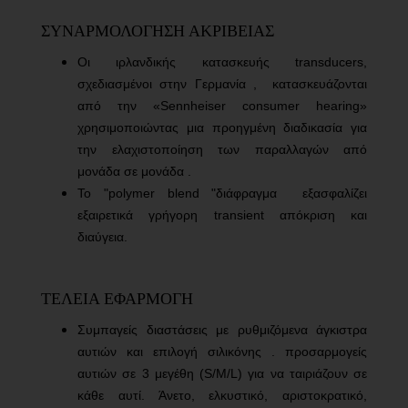
ΣΥΝΑΡΜΟΛΟΓΗΣΗ ΑΚΡΙΒΕΙΑΣ
Οι ιρλανδικής κατασκευής transducers,
σχεδιασμένοι στην Γερμανία ,
κατασκευάζονται
από την «Sennheiser consumer
hearing»
χρησιμοποιώντας μια προηγμένη διαδικασία για
την ελαχιστοποίηση των παραλλαγών από
μονάδα σε μονάδα .
Το "polymer blend "διάφραγμα
εξασφαλίζει
εξαιρετικά γρήγορη transient απόκριση και
διαύγεια.
ΤΕΛΕΙΑ ΕΦΑΡΜΟΓΗ
Συμπαγείς διαστάσεις με ρυθμιζόμενα άγκιστρα
αυτιών και επιλογή σιλικόνης .
προσαρμογείς
αυτιών σε 3 μεγέθη (S/M/L) για να ταιριάζουν σε
κάθε αυτί. Άνετο, ελκυστικό, αριστοκρατικό,