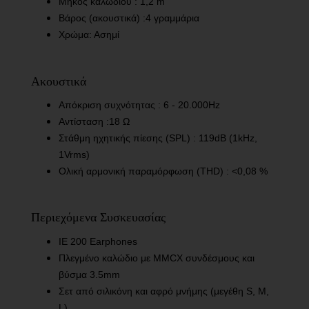
Μήκος καλωδίου : 1,2 m
Βάρος (ακουστικά) :4 γραμμάρια
Χρώμα: Ασημί
Ακουστικά
Απόκριση συχνότητας : 6 - 20.000Hz
Αντίσταση :18 Ω
Στάθμη ηχητικής πίεσης (SPL) : 119dB (1kHz,
1Vrms)
Ολική αρμονική παραμόρφωση (THD) : <0,08 %
Περιεχόμενα Συσκευασίας
IE 200 Earphones
Πλεγμένο καλώδιο με MMCX συνδέσμους και
βύσμα 3.5mm
Σετ από σιλικόνη και αφρό μνήμης (μεγέθη S, M,
L)