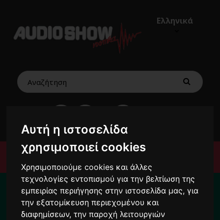
Ελληνικά
€0,00
0
Αυτή η ιστοσελίδα
χρησιμοποιεί cookies
Μενού
Χρησιμοποιούμε cookies και άλλες
τεχνολογίες εντοπισμού για την βελτίωση της
Για το διάστημα από 10/8 ως 24/8 οι
εμπειρίας περιήγησης στην ιστοσελίδα μας, για
παραγγελίες σας ενδέχεται να
την εξατομίκευση περιεχομένου και
καθυστερήσουν !
διαφημίσεων, την παροχή λειτουργιών