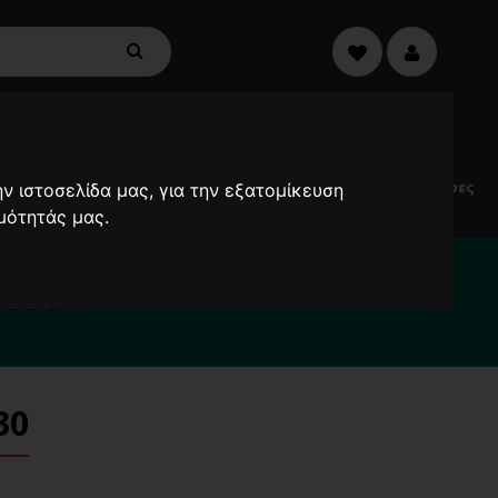
€0,00
0
Electric
Μικροσυσκευές
Προσφορές
Ανεμιστήρες
ν ιστοσελίδα μας, για την εξατομίκευση
Scooters
μότητάς μας.
α καθυστερήσουν !
2000
30