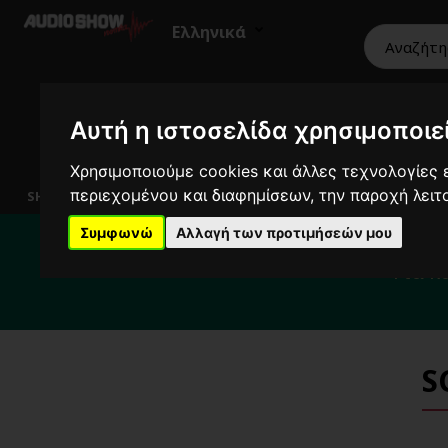
Ελληνικά
Αυτή η ιστοσελίδα χρησιμοποιεί
HiFi
Ηχεία
Εικόνα
Επαγγελματικά
Χρησιμοποιούμε cookies και άλλες τεχνολογίες ε
περιεχομένου και διαφημίσεων, την παροχή λει
SHOWROOM
Για το διάστημα 
Συμφωνώ
Αλλαγή των προτιμήσεών μου
Για κ
S