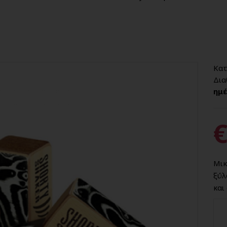
Κατ
Δια
ημέ
€
Μικ
ξύλ
και