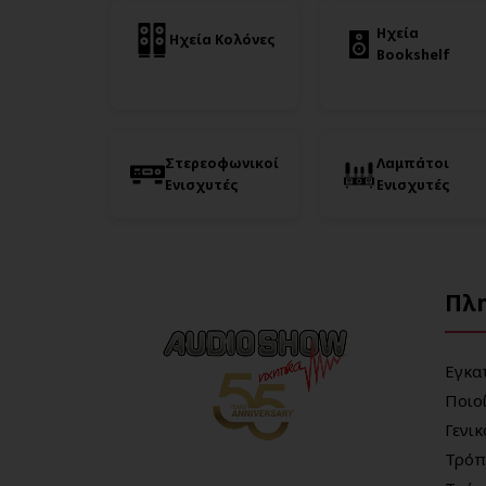
Ηχεία
Ηχεία Κολόνες
Bookshelf
Στερεοφωνικοί
Λαμπάτοι
Ενισχυτές
Ενισχυτές
Πλ
Εγκα
Ποιο
Γενι
Τρόπ