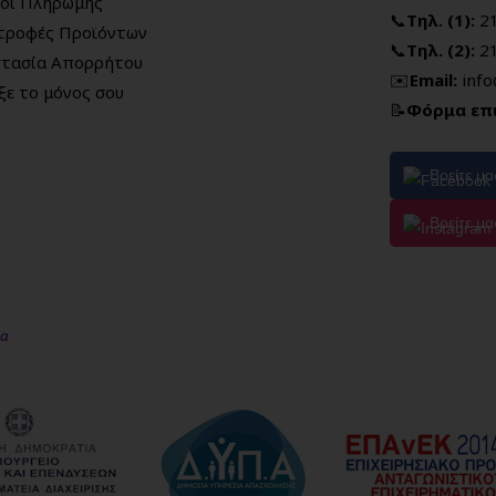
οι Πληρωμής
📞
Τηλ. (1):
2
τροφές Προϊόντων
📞
Τηλ. (2):
2
τασία Απορρήτου
✉️
Email:
inf
ξε το μόνος σου
📝
Φόρμα επ
Βρείτε μ
Βρείτε μα
μα