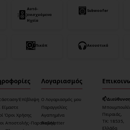
Αυτό-
Subwoofer
ενισχυόμενα
Ηχεία
Πικάπ
Ακουστικά
ηροφορίες
Λογαριασμός
Επικοιν
📫Διεύθυνση
τάσταση/Επίβλεψη
Ο Λογαριασμός μου
ί Είμαστε
Παραγγελίες
Μπουμπουλίν
Πειραιάς,
κοί Όροι Χρήσης
Αγαπημένα
ΤΚ: 18535,
οι Αποστολής-Παραλαβής
Newsletter
Ελλάδα