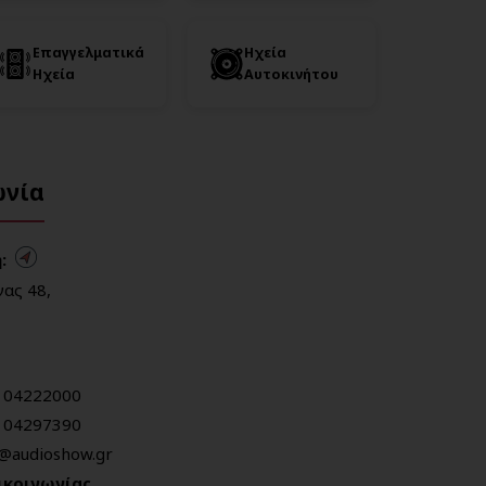
Επαγγελματικά
Ηχεία
Ηχεία
Αυτοκινήτου
ωνία
:
ας 48,
104222000
104297390
o@audioshow.gr
ικοινωνίας