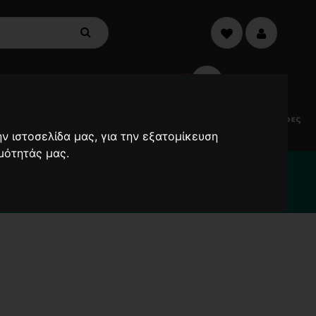
€0,00
0
Electric
Μικροσυσκευές
Προσφορές
Ανεμιστήρες
Scooters
ν ιστοσελίδα μας, για την εξατομίκευση
μότητάς μας.
2000