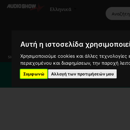
Ελληνικά
Αυτή η ιστοσελίδα χρησιμοποιεί
HiFi
Ηχεία
Εικόνα
Επαγγελματικά
Χρησιμοποιούμε cookies και άλλες τεχνολογίες ε
SHOWROOM
περιεχομένου και διαφημίσεων, την παροχή λει
Για κ
Συμφωνώ
Αλλαγή των προτιμήσεών μου