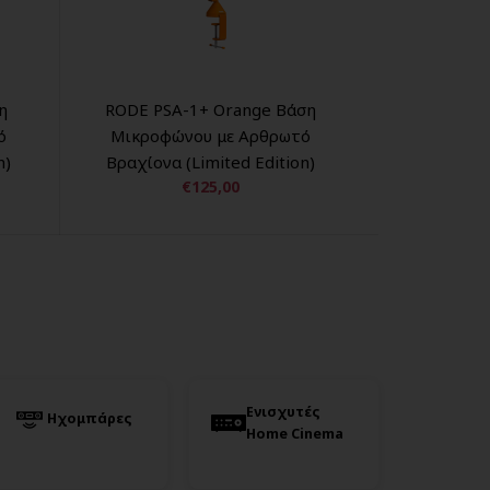
η
RODE PSA-1+ Orange Βάση
ό
Μικροφώνου με Αρθρωτό
Μ
n)
Βραχίονα (Limited Edition)
Β
€125,00
Ενισχυτές
Ηχομπάρες
Home Cinema