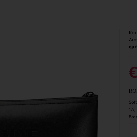
Κατ
Δια
ημέ
€
RO
Sof
1A,
Bro