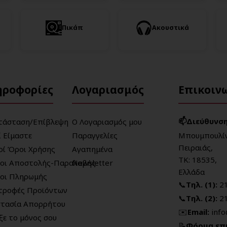
Πικάπ
Ακουστικά
ηροφορίες
Λογαριασμός
Επικοιν
📫Διεύθυνση
τάσταση/Επίβλεψη
Ο Λογαριασμός μου
ί Είμαστε
Παραγγελίες
Μπουμπουλίν
Πειραιάς,
κοί Όροι Χρήσης
Αγαπημένα
ΤΚ: 18535,
οι Αποστολής-Παραλαβής
Newsletter
Ελλάδα
οι Πληρωμής
📞
Τηλ. (1):
2
τροφές Προϊόντων
📞
Τηλ. (2):
2
τασία Απορρήτου
✉️
Email:
inf
ξε το μόνος σου
📝
Φόρμα επ