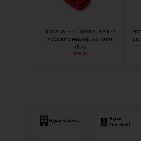
RODE Wireless MICRO USB Red
ROD
Ασύρματο Μικρόφωνο Πέτου
με 
(Σετ)
€99,00
Ηχεία
Ηχεία Κολόνες
Bookshelf