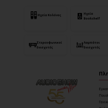
Ηχεία
Ηχεία Κολόνες
Bookshelf
Στερεοφωνικοί
Λαμπάτοι
Ενισχυτές
Ενισχυτές
Πλ
Εγκα
Ποιο
Γενι