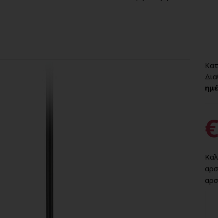
Κατ
Δια
ημέ
€
Καλ
αρσ
αρσ