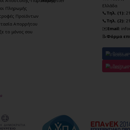
οι Αποστολής-Παραλαβής
Newsletter
Ελλάδα
οι Πληρωμής
📞
Τηλ. (1):
2
τροφές Προϊόντων
📞
Τηλ. (2):
2
τασία Απορρήτου
✉️
Email:
inf
ξε το μόνος σου
📝
Φόρμα επ
Βρείτε μ
Βρείτε μα
μα