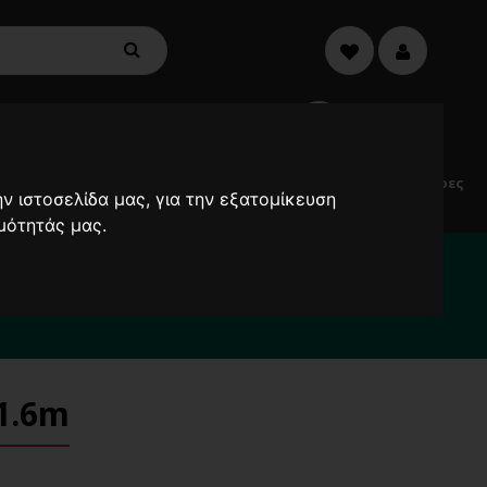
€0,00
0
Electric
Μικροσυσκευές
Προσφορές
Ανεμιστήρες
ν ιστοσελίδα μας, για την εξατομίκευση
Scooters
μότητάς μας.
α καθυστερήσουν !
2000
1.6m