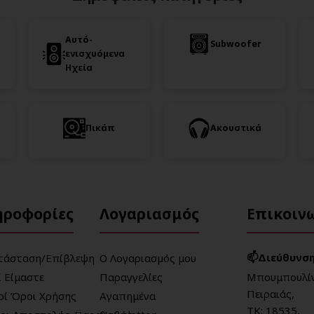
Αυτό-
Subwoofer
ενισχυόμενα
Ηχεία
Πικάπ
Ακουστικά
ηροφορίες
Λογαριασμός
Επικοιν
📫Διεύθυνση
τάσταση/Επίβλεψη
Ο Λογαριασμός μου
ί Είμαστε
Παραγγελίες
Μπουμπουλίν
Πειραιάς,
κοί Όροι Χρήσης
Αγαπημένα
ΤΚ: 18535,