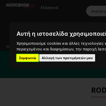
Ελληνικά
Αυτή η ιστοσελίδα χρησιμοποιεί
HiFi
Ηχεία
Εικόνα
Επαγγελματικά
Χρησιμοποιούμε cookies και άλλες τεχνολογίες ε
SHOWROOM
περιεχομένου και διαφημίσεων, την παροχή λει
Για το διάστημα 
Συμφωνώ
Αλλαγή των προτιμήσεών μου
Για κ
ROD