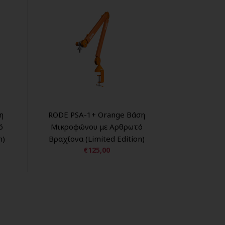
η
RODE PSA-1+ Orange Βάση
ό
Μικροφώνου με Αρθρωτό
Μ
n)
Βραχίονα (Limited Edition)
Β
€125,00