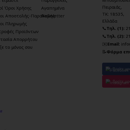
Πειραιάς,
κοί Όροι Χρήσης
Αγαπημένα
ΤΚ: 18535,
οι Αποστολής-Παραλαβής
Newsletter
Ελλάδα
οι Πληρωμής
📞
Τηλ. (1):
2
τροφές Προϊόντων
📞
Τηλ. (2):
2
τασία Απορρήτου
✉️
Email:
inf
ξε το μόνος σου
📝
Φόρμα επ
Βρείτε μ
Βρείτε μα
μα