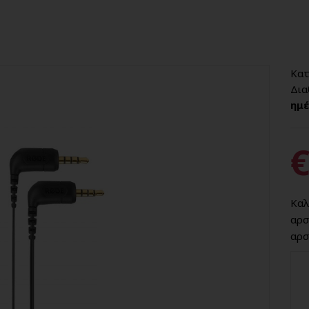
Κατ
Δια
ημέ
€
Καλ
αρσ
αρσ