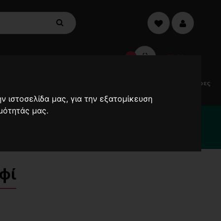
€0,00
0
Electric
Μικροσυσκευές
Προσφορές
Ανεμιστήρες
Scooters
ν ιστοσελίδα μας, για την εξατομίκευση
μότητάς μας.
2000
φί