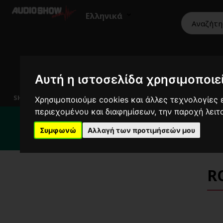
Ελληνικά
Αυτή η ιστοσελίδα χρησιμοποιεί
HiFi
Ηχεία
Εικόνα
Επαγγελματικά
SHOWROOM
Χρησιμοποιούμε cookies και άλλες τεχνολογίες ε
περιεχομένου και διαφημίσεων, την παροχή λει
Για κ
Συμφωνώ
Αλλαγή των προτιμήσεών μου
R