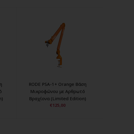
η
RODE PSA-1+ Orange Βάση
ό
Μικροφώνου με Αρθρωτό
Μ
n)
Βραχίονα (Limited Edition)
Β
€125,00