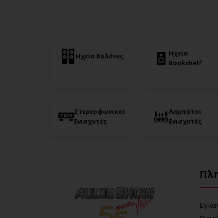
Ηχεία
Ηχεία Κολόνες
Bookshelf
Στερεοφωνικοί
Λαμπάτοι
Ενισχυτές
Ενισχυτές
Πλ
Εγκα
Ποιο