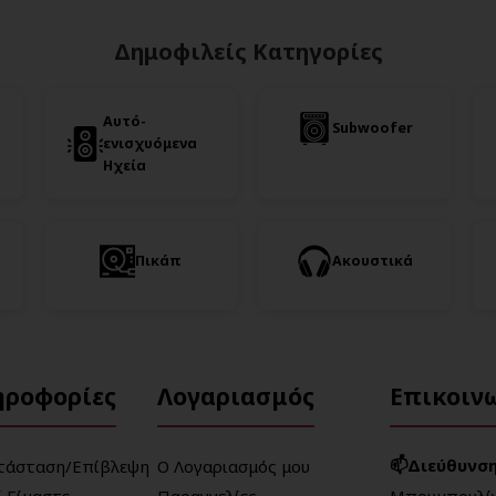
Δημοφιλείς Κατηγορίες
Αυτό-
Subwoofer
ενισχυόμενα
Ηχεία
Πικάπ
Ακουστικά
ηροφορίες
Λογαριασμός
Επικοιν
📫Διεύθυνση
τάσταση/Επίβλεψη
Ο Λογαριασμός μου
ί Είμαστε
Παραγγελίες
Μπουμπουλίν