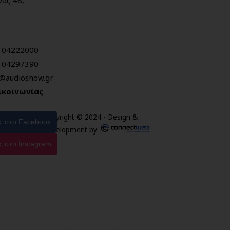
104222000
104297390
o@audioshow.gr
ικοινωνίας
Copyright © 2024 - Design &
ας στο Facebook
Development by:
ς στο Instagram