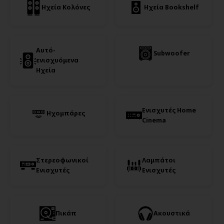
Ηχεία Κολόνες
Ηχεία Bookshelf
Αυτό-
Subwoofer
ενισχυόμενα
Ηχεία
Ενισχυτές Home
Ηχομπάρες
Cinema
Στερεοφωνικοί
Λαμπάτοι
Ενισχυτές
Ενισχυτές
Πικάπ
Ακουστικά