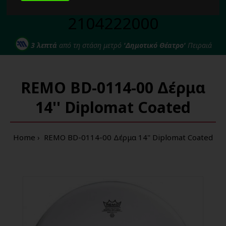
Για κάθε σας απορία καλέστε μας στο:
2104222000
3 λεπτά
από τη στάση μετρό
'Δημοτικό Θέατρο'
Πειραιά
REMO BD-0114-00 Δέρμα
14'' Diplomat Coated
Home
REMO BD-0114-00 Δέρμα 14'' Diplomat Coated