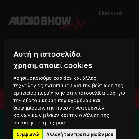
Ελληνικά
Αυτή η ιστοσελίδα
χρησιμοποιεί cookies
€0,00
0
Χρησιμοποιούμε cookies και άλλες
τεχνολογίες εντοπισμού για την βελτίωση της
εμπειρίας περιήγησης στην ιστοσελίδα μας, για
Μενού
την εξατομίκευση περιεχομένου και
διαφημίσεων, την παροχή λειτουργιών
Για το διάστημα από 10/8 ως 24/8 οι
κοινωνικών μέσων και την ανάλυση της
παραγγελίες σας ενδέχεται να
επισκεψιμότητάς μας.
καθυστερήσουν !
Συμφωνώ
Αλλαγή των προτιμήσεών μου