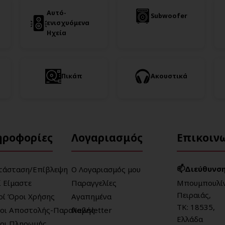
Αυτό-
Subwoofer
ενισχυόμενα
Ηχεία
Πικάπ
Ακουστικά
ηροφορίες
Λογαριασμός
Επικοιν
📫Διεύθυνση
τάσταση/Επίβλεψη
Ο Λογαριασμός μου
ί Είμαστε
Παραγγελίες
Μπουμπουλίν
Πειραιάς,
κοί Όροι Χρήσης
Αγαπημένα
ΤΚ: 18535,
οι Αποστολής-Παραλαβής
Newsletter
Ελλάδα
οι Πληρωμής