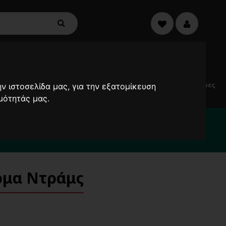
€0,00
0
Electric
Μικροσυσκευές
Προσφορές
Ανεμιστήρες
ν ιστοσελίδα μας, για την εξατομίκευση
Scooters
μότητάς μας.
2000
ρμα Ντράμς