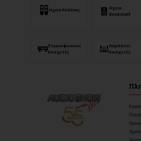
Ηχεία
Ηχεία Κολόνες
Bookshelf
Στερεοφωνικοί
Λαμπάτοι
Ενισχυτές
Ενισχυτές
Πλ
Εγκα
Ποιο
Γενι
Τρόπ
Τρόπ