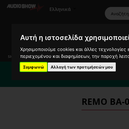
Ελληνικά
Αυτή η ιστοσελίδα χρησιμοποιεί
HiFi
Ηχεία
Εικόνα
Επαγγελματικά
Χρησιμοποιούμε cookies και άλλες τεχνολογίες ε
περιεχομένου και διαφημίσεων, την παροχή λει
SHOWROOM
Συμφωνώ
Αλλαγή των προτιμήσεών μου
Για κ
REMO BA-0