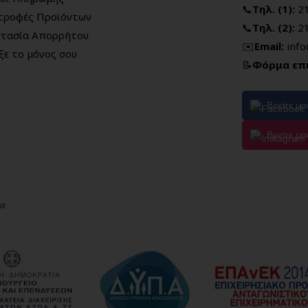
📞
Τηλ. (1):
2
τροφές Προϊόντων
📞
Τηλ. (2):
2
τασία Απορρήτου
✉️
Email:
inf
ξε το μόνος σου
📝
Φόρμα επ
Βρείτε μ
Βρείτε μα
μα