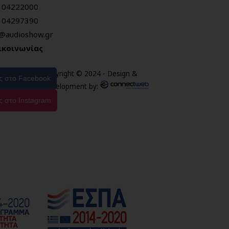
104222000
104297390
o@audioshow.gr
ικοινωνίας
Copyright © 2024 - Design &
ας στο Facebook
Development by:
ς στο Instagram