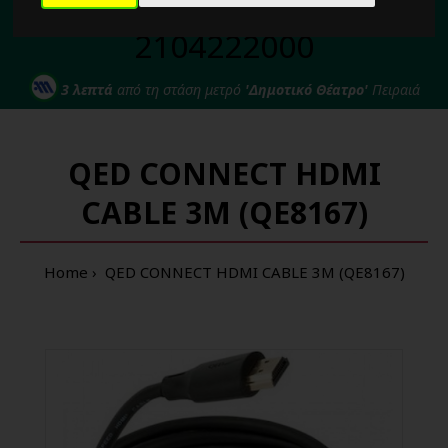
Για κάθε σας απορία καλέστε μας στο:
2104222000
3 λεπτά
από τη στάση μετρό
'Δημοτικό Θέατρο'
Πειραιά
QED CONNECT HDMI
CABLE 3M (QE8167)
Home
QED CONNECT HDMI CABLE 3M (QE8167)