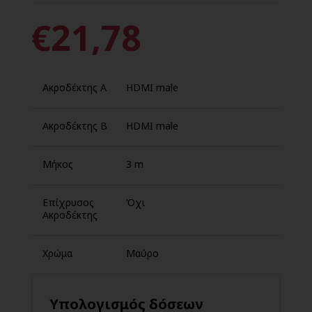
€21,78
Ακροδέκτης Α
HDMI male
Ακροδέκτης B
HDMI male
Μήκος
3 m
Επίχρυσος
Όχι
Ακροδέκτης
Χρώμα
Μαύρο
Υπολογισμός δόσεων