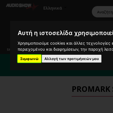
Ελληνικά
Αυτή η ιστοσελίδα χρησιμοποιεί
HiFi
Ηχεία
Εικόνα
Επαγγελματικά
Χρησιμοποιούμε cookies και άλλες τεχνολογίες ε
περιεχομένου και διαφημίσεων, την παροχή λει
SHOWROOM
Συμφωνώ
Αλλαγή των προτιμήσεών μου
Για κ
PROMARK S