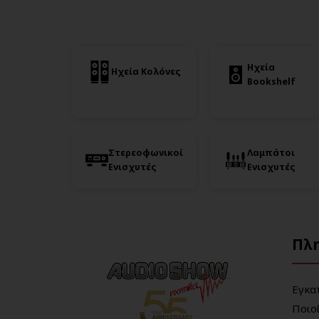
Ηχεία
Ηχεία Κολόνες
Bookshelf
Στερεοφωνικοί
Λαμπάτοι
Ενισχυτές
Ενισχυτές
Πλ
Εγκα
Ποιο