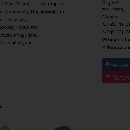
Πειραιάς,
κοί Όροι Χρήσης
Αγαπημένα
ΤΚ: 18535,
οι Αποστολής-Παραλαβής
Newsletter
Ελλάδα
οι Πληρωμής
📞
Τηλ. (1):
2
τροφές Προϊόντων
📞
Τηλ. (2):
2
τασία Απορρήτου
✉️
Email:
inf
ξε το μόνος σου
📝
Φόρμα επ
Βρείτε μ
Βρείτε μα
μα