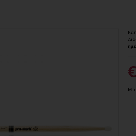
Κατ
Δια
ημέ
€
Μπα