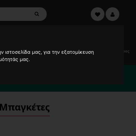
€0,00
0
Electric
Μικροσυσκευές
Προσφορές
Ανεμιστήρες
ν ιστοσελίδα μας, για την εξατομίκευση
Scooters
μότητάς μας.
2000
 Μπαγκέτες