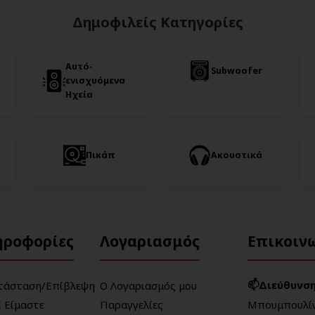
Δημοφιλείς Κατηγορίες
Αυτό-
Subwoofer
ενισχυόμενα
Ηχεία
Πικάπ
Ακουστικά
ηροφορίες
Λογαριασμός
Επικοιν
📫Διεύθυνση
τάσταση/Επίβλεψη
Ο Λογαριασμός μου
ί Είμαστε
Παραγγελίες
Μπουμπουλίν