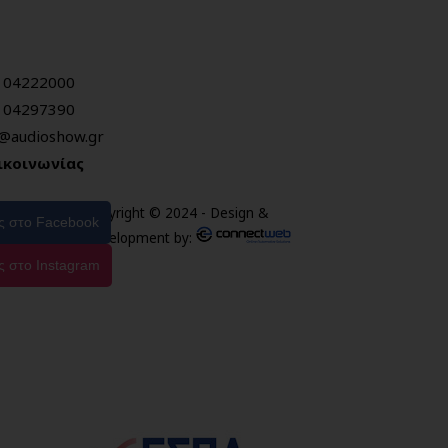
104222000
104297390
o@audioshow.gr
ικοινωνίας
Copyright © 2024 - Design &
ας στο Facebook
Development by:
ς στο Instagram