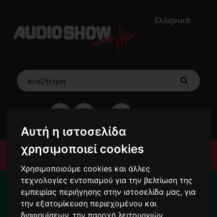
Ελληνικά
€0,00
0
Αυτή η ιστοσελίδα
χρησιμοποιεί cookies
Μενού
Χρησιμοποιούμε cookies και άλλες
Για το διάστημα από 10/8 ως 24/8 οι
τεχνολογίες εντοπισμού για την βελτίωση της
παραγγελίες σας ενδέχεται να
εμπειρίας περιήγησης στην ιστοσελίδα μας, για
την εξατομίκευση περιεχομένου και
καθυστερήσουν !
διαφημίσεων, την παροχή λειτουργιών