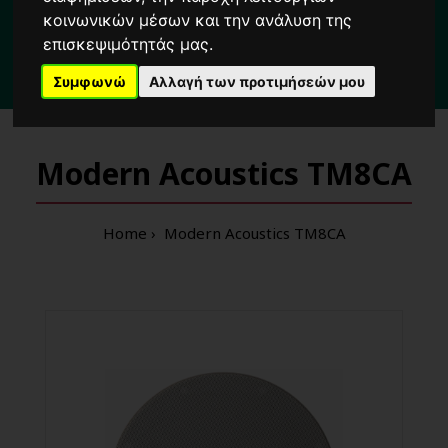
Για κάθε σας απορία καλέστε μας στο:
κοινωνικών μέσων και την ανάλυση της
2104222000
επισκεψιμότητάς μας.
Συμφωνώ
Αλλαγή των προτιμήσεών μου
3 λεπτά
από τη στάση μετρό
'Δημοτικό Θέατρο'
Πειραιά
Modern Acoustics TM8CA
Home
Modern Acoustics TM8CA