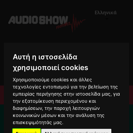
Ελληνικά
Αυτή η ιστοσελίδα
χρησιμοποιεί cookies
€0,00
0
Χρησιμοποιούμε cookies και άλλες
τεχνολογίες εντοπισμού για την βελτίωση της
εμπειρίας περιήγησης στην ιστοσελίδα μας, για
Μενού
την εξατομίκευση περιεχομένου και
διαφημίσεων, την παροχή λειτουργιών
Για το διάστημα από 10/8 ως 24/8 οι
κοινωνικών μέσων και την ανάλυση της
παραγγελίες σας ενδέχεται να
επισκεψιμότητάς μας.
καθυστερήσουν !