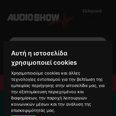
Ελληνικά
Αυτή η ιστοσελίδα
€0,00
χρησιμοποιεί cookies
0
Χρησιμοποιούμε cookies και άλλες
τεχνολογίες εντοπισμού για την βελτίωση της
Μενού
εμπειρίας περιήγησης στην ιστοσελίδα μας, για
την εξατομίκευση περιεχομένου και
Για το διάστημα από 10/8 ως 24/8 οι
διαφημίσεων, την παροχή λειτουργιών
παραγγελίες σας ενδέχεται να
κοινωνικών μέσων και την ανάλυση της
καθυστερήσουν !
επισκεψιμότητάς μας.