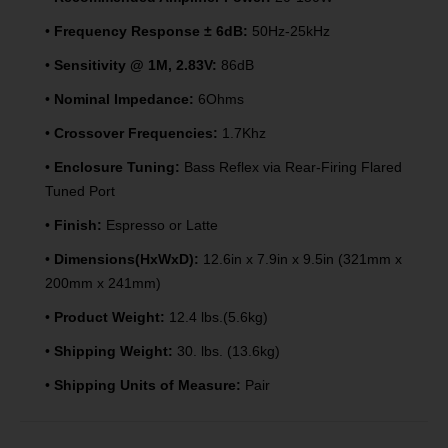
•
Frequency Response ± 6dB:
50Hz-25kHz
•
Sensitivity @ 1M, 2.83V:
86dB
•
Nominal Impedance:
6Ohms
•
Crossover Frequencies:
1.7Khz
•
Enclosure Tuning:
Bass Reflex via Rear-Firing Flared
Tuned Port
•
Finish:
Espresso or Latte
•
Dimensions(HxWxD):
12.6in x 7.9in x 9.5in (321mm x
200mm x 241mm)
•
Product Weight:
12.4 lbs.(5.6kg)
•
Shipping Weight:
30. lbs. (13.6kg)
•
Shipping Units of Measure:
Pair