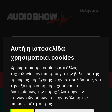
Ελληνικά
Αυτή η ιστοσελίδα
χρησιμοποιεί cookies
€0,00
0
Χρησιμοποιούμε cookies και άλλες
τεχνολογίες εντοπισμού για την βελτίωση της
Μενού
εμπειρίας περιήγησης στην ιστοσελίδα μας, για
την εξατομίκευση περιεχομένου και
Για το διάστημα από 10/8 ως 24/8 οι
διαφημίσεων, την παροχή λειτουργιών
κοινωνικών μέσων και την ανάλυση της
παραγγελίες σας ενδέχεται να
επισκεψιμότητάς μας.
καθυστερήσουν !