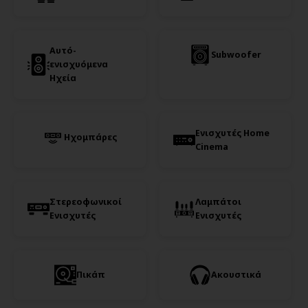
Αυτό-
Subwoofer
ενισχυόμενα
Ηχεία
Ενισχυτές Home
Ηχομπάρες
Cinema
Στερεοφωνικοί
Λαμπάτοι
Ενισχυτές
Ενισχυτές
Πικάπ
Ακουστικά