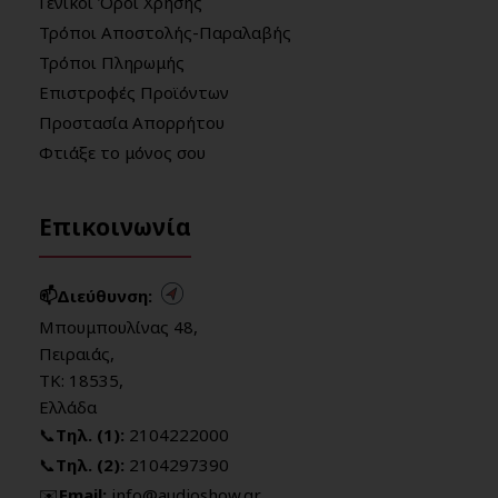
Γενικοί Όροι Χρήσης
Τρόποι Αποστολής-Παραλαβής
Τρόποι Πληρωμής
Επιστροφές Προϊόντων
Προστασία Απορρήτου
Φτιάξε το μόνος σου
Επικοινωνία
📫Διεύθυνση:
Μπουμπουλίνας 48,
Πειραιάς,
ΤΚ: 18535,
Ελλάδα
📞
Τηλ. (1):
2104222000
📞
Τηλ. (2):
2104297390
✉️
Email:
info@audioshow.gr