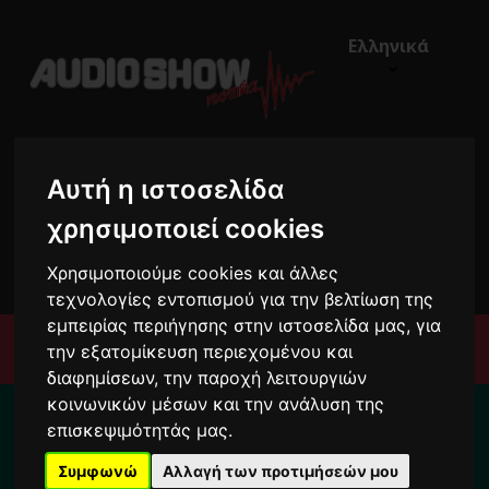
Ελληνικά
Αυτή η ιστοσελίδα
χρησιμοποιεί cookies
€0,00
0
Χρησιμοποιούμε cookies και άλλες
τεχνολογίες εντοπισμού για την βελτίωση της
εμπειρίας περιήγησης στην ιστοσελίδα μας, για
Μενού
την εξατομίκευση περιεχομένου και
διαφημίσεων, την παροχή λειτουργιών
Για το διάστημα από 10/8 ως 24/8 οι
κοινωνικών μέσων και την ανάλυση της
παραγγελίες σας ενδέχεται να
επισκεψιμότητάς μας.
καθυστερήσουν !
Συμφωνώ
Αλλαγή των προτιμήσεών μου