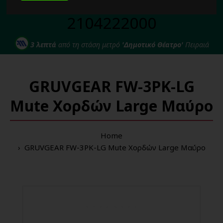
Για κάθε σας απορία καλέστε μας στο:
2104222000
3 λεπτά
από τη στάση μετρό
'Δημοτικό Θέατρο'
Πειραιά
GRUVGEAR FW-3PK-LG
Mute Χορδών Large Μαύρο
Home
GRUVGEAR FW-3PK-LG Mute Χορδών Large Μαύρο