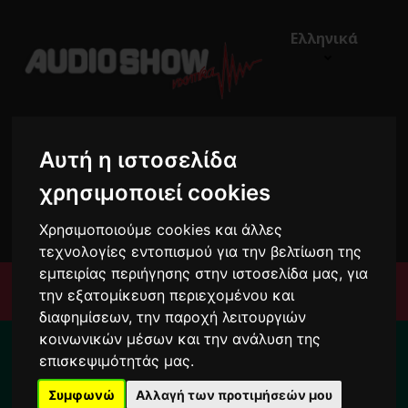
Ελληνικά
Αυτή η ιστοσελίδα
χρησιμοποιεί cookies
€0,00
0
Χρησιμοποιούμε cookies και άλλες
τεχνολογίες εντοπισμού για την βελτίωση της
εμπειρίας περιήγησης στην ιστοσελίδα μας, για
Μενού
την εξατομίκευση περιεχομένου και
διαφημίσεων, την παροχή λειτουργιών
Για το διάστημα από 10/8 ως 24/8 οι
κοινωνικών μέσων και την ανάλυση της
παραγγελίες σας ενδέχεται να
επισκεψιμότητάς μας.
καθυστερήσουν !
Συμφωνώ
Αλλαγή των προτιμήσεών μου