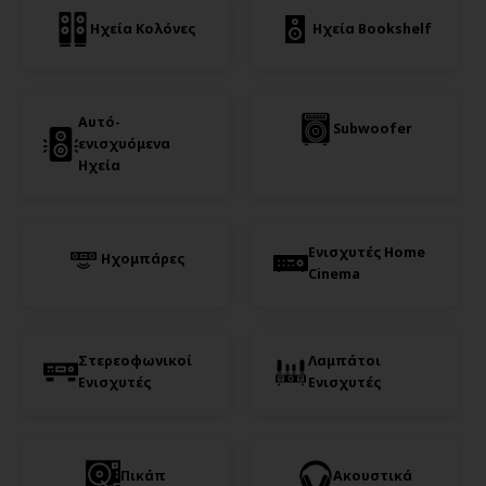
Ηχεία Κολόνες
Ηχεία Bookshelf
Αυτό-
Subwoofer
ενισχυόμενα
Ηχεία
Ενισχυτές Home
Ηχομπάρες
Cinema
Στερεοφωνικοί
Λαμπάτοι
Ενισχυτές
Ενισχυτές
Πικάπ
Ακουστικά