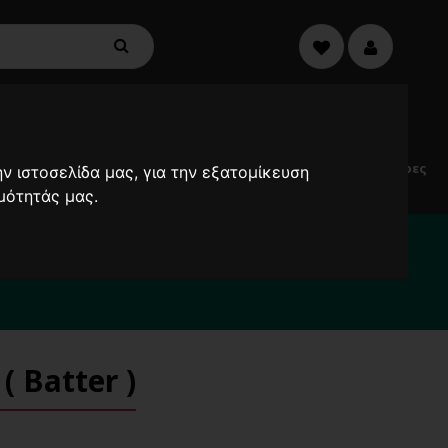
€0,00
0
Electric
Μικροσυσκευές
Προσφορές
Ανεμιστήρες
ν ιστοσελίδα μας, για την εξατομίκευση
Scooters
μότητάς μας.
α καθυστερήσουν !
2000
 Batter )