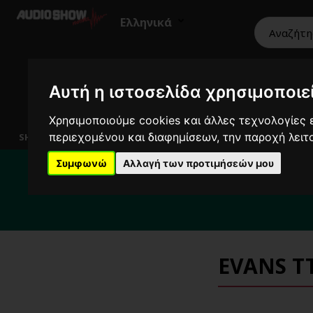
Ελληνικά
Αυτή η ιστοσελίδα χρησιμοποιεί
HiFi
Ηχεία
Εικόνα
Επαγγελματικά
Χρησιμοποιούμε cookies και άλλες τεχνολογίες ε
περιεχομένου και διαφημίσεων, την παροχή λει
SHOWROOM
Για το διάστημα 
Συμφωνώ
Αλλαγή των προτιμήσεών μου
Για κ
EVANS TT