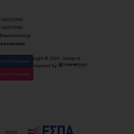
104222000
104297390
o@audioshow.gr
ικοινωνίας
Copyright © 2024 - Design &
ας στο Facebook
Development by:
ς στο Instagram