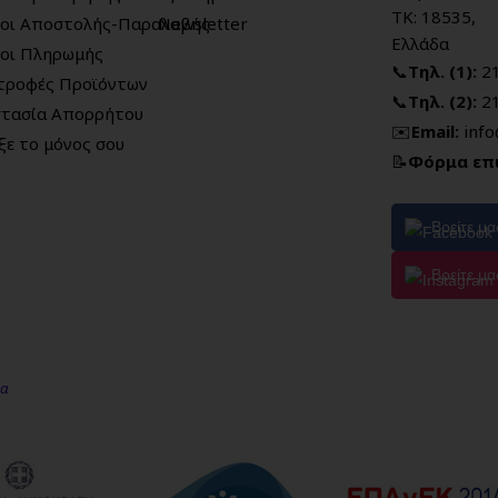
ΤΚ: 18535,
οι Αποστολής-Παραλαβής
Newsletter
Ελλάδα
οι Πληρωμής
📞
Τηλ. (1):
2
τροφές Προϊόντων
📞
Τηλ. (2):
2
τασία Απορρήτου
✉️
Email:
inf
ξε το μόνος σου
📝
Φόρμα επ
Βρείτε μ
Βρείτε μα
μα