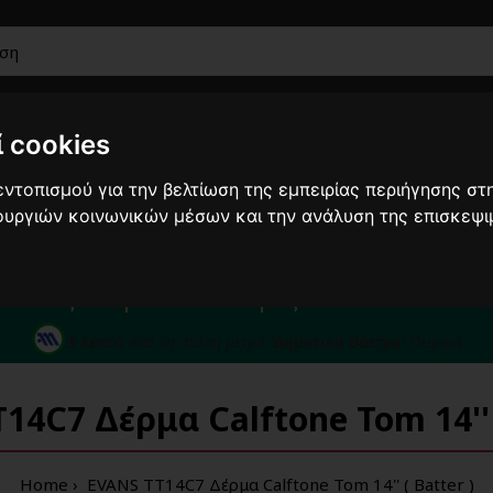
 cookies
Ακουστικά
Car
Μουσικά
Έπιπλα-
Καλώδια
ντοπισμού για την βελτίωση της εμπειρίας περιήγησης στη
Audio
όργανα
Βάσεις
τουργιών κοινωνικών μέσων και την ανάλυση της επισκεψι
από 10/8 ως 24/8 οι παραγγελίες σας ενδέχεται ν
210422
άθε σας απορία καλέστε μας στο:
3 λεπτά
από τη στάση μετρό
'Δημοτικό Θέατρο'
Πειραιά
14C7 Δέρμα Calftone Tom 14'' (
Home
EVANS TT14C7 Δέρμα Calftone Tom 14'' ( Batter )