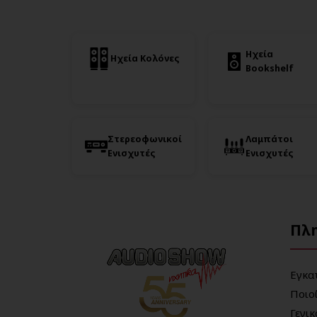
Ηχεία
Ηχεία Κολόνες
Bookshelf
Στερεοφωνικοί
Λαμπάτοι
Ενισχυτές
Ενισχυτές
Πλ
Εγκα
Ποιο
Γενι