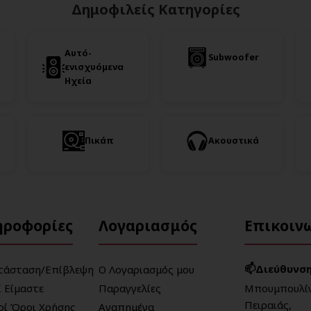
Δημοφιλείς Κατηγορίες
Αυτό-
Subwoofer
ενισχυόμενα
Ηχεία
Πικάπ
Ακουστικά
ηροφορίες
Λογαριασμός
Επικοιν
📫Διεύθυνση
τάσταση/Επίβλεψη
Ο Λογαριασμός μου
ί Είμαστε
Παραγγελίες
Μπουμπουλίν
Πειραιάς,
κοί Όροι Χρήσης
Αγαπημένα