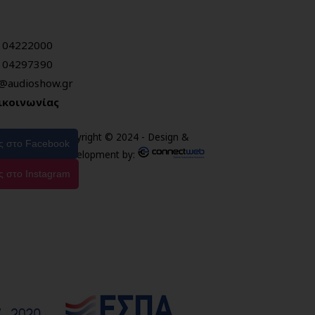
104222000
104297390
o@audioshow.gr
ικοινωνίας
Copyright © 2024 - Design &
ας στο Facebook
Development by:
ς στο Instagram