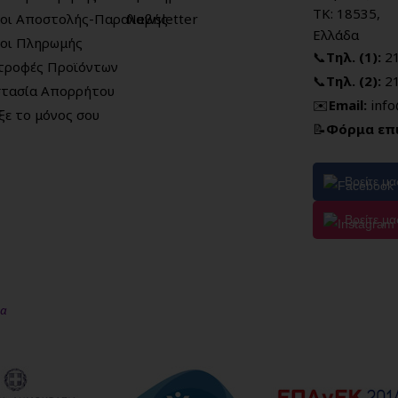
ΤΚ: 18535,
οι Αποστολής-Παραλαβής
Newsletter
Ελλάδα
οι Πληρωμής
📞
Τηλ. (1):
2
τροφές Προϊόντων
📞
Τηλ. (2):
2
τασία Απορρήτου
✉️
Email:
inf
ξε το μόνος σου
📝
Φόρμα επ
Βρείτε μ
Βρείτε μα
μα