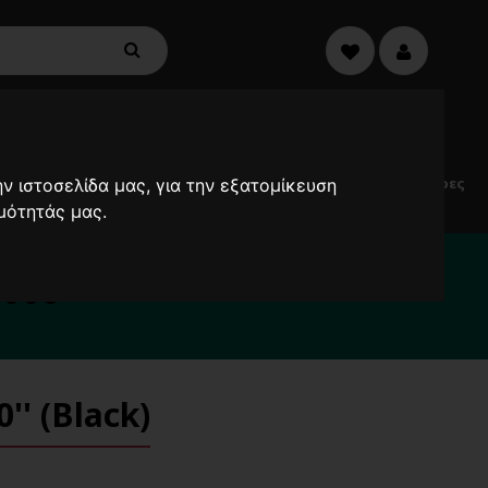
€0,00
0
Electric
Μικροσυσκευές
Προσφορές
Ανεμιστήρες
ν ιστοσελίδα μας, για την εξατομίκευση
Scooters
μότητάς μας.
α καθυστερήσουν !
2000
' (Black)