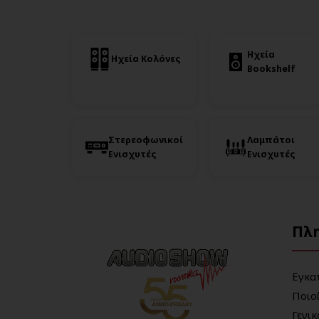
Ηχεία
Ηχεία Κολόνες
Bookshelf
Στερεοφωνικοί
Λαμπάτοι
Ενισχυτές
Ενισχυτές
Πλ
Εγκα
Ποιο
Γενι