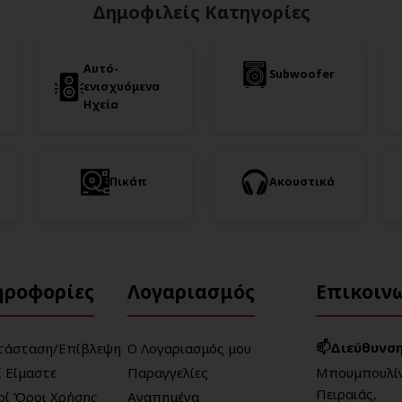
Δημοφιλείς Κατηγορίες
Αυτό-
Subwoofer
ενισχυόμενα
Ηχεία
Πικάπ
Ακουστικά
ηροφορίες
Λογαριασμός
Επικοιν
📫Διεύθυνση
τάσταση/Επίβλεψη
Ο Λογαριασμός μου
ί Είμαστε
Παραγγελίες
Μπουμπουλίν
Πειραιάς,
κοί Όροι Χρήσης
Αγαπημένα