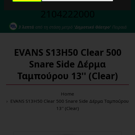
Για κάθε σας απορία καλέστε μας στο:
2104222000
3 λεπτά
από τη στάση μετρό
'Δημοτικό Θέατρο'
Πειραιά
EVANS S13H50 Clear 500
Snare Side Δέρμα
Ταμπούρου 13'' (Clear)
Home
EVANS S13H50 Clear 500 Snare Side Δέρμα Ταμπούρου
13'' (Clear)